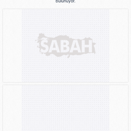
bulunuyor.
için Ayarlar butonuna tıklayabilir,
Çerez Bilgilendirme
Metnimizi
ziyaret edebilirsiniz.
6698 sayılı Kişisel Verilerin Korunması Kanunu uyarınca
hazırlanmış Aydınlatma Metnimizi okumak ve sitemizde
ilgili mevzuata uygun olarak kullanılan çerezlerle ilgili bilgi
almak için lütfen
tıklayınız
.