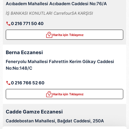
Acıbadem Mahallesi Acıbadem Caddesi No:76/A
İŞ BANKASI KONUTLARI CarrefourSA KARŞISI
0 216 771 50 40
Harita için Tıklayınız
Berna Eczanesi
Feneryolu Mahallesi Fahrettin Kerim Gökay Caddesi
No:No:148/C
0 216 766 52 60
Harita için Tıklayınız
Cadde Gamze Eczanesi
Caddebostan Mahallesi, Bağdat Caddesi, 250A