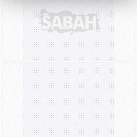
Her halükârda, kullanıcılar, bu çerezlere izin vermedikleri
takdirde, kullanıcılara hedefli reklamlar
gösterilmeyecektir."
Sizlere daha iyi bir hizmet sunabilmek için İnternet
Sitemizde kendimize ve üçüncü kişilere ait çerezler
kullanılmaktadır. Bu çerezler vasıtasıyla çeşitli kişisel
verileriniz işlenmekte olup gerekli olan çerezler bilgi
toplumu hizmetlerinin sunulması amacıyla
kullanılmaktadır. Diğer çerezler, sitemizin daha işlevsel
kılınması ve kişiselleştirilmesi ve sizlere yönelik
reklam/pazarlama faaliyetlerinin yapılması, amaçlarıyla
sınırlı olarak açık rızanız dahilinde kullanılacaktır.
Çerezlere ilişkin tercihlerinizi aşağıda yer alan panel
vasıtasıyla belirleyebilirsiniz. Çerezlere ilişkin detaylı bilgi
için Ayarlar butonuna tıklayabilir,
Çerez Bilgilendirme
Metnimizi
ziyaret edebilirsiniz.