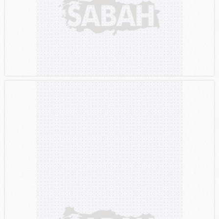
kullanılmaktadır. Diğer çerezler, sitemizin daha işlevsel
kılınması ve kişiselleştirilmesi ve sizlere yönelik
reklam/pazarlama faaliyetlerinin yapılması, amaçlarıyla
sınırlı olarak açık rızanız dahilinde kullanılacaktır.
Çerezlere ilişkin tercihlerinizi aşağıda yer alan panel
vasıtasıyla belirleyebilirsiniz. Çerezlere ilişkin detaylı bilgi
için Ayarlar butonuna tıklayabilir,
Çerez Bilgilendirme
Metnimizi
ziyaret edebilirsiniz.
6698 sayılı Kişisel Verilerin Korunması Kanunu uyarınca
hazırlanmış Aydınlatma Metnimizi okumak ve sitemizde
ilgili mevzuata uygun olarak kullanılan çerezlerle ilgili bilgi
almak için lütfen
tıklayınız
.