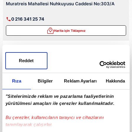
Muratreis Mahallesi Nuhkuyusu Caddesi No:303/A
0 216 341 25 74
Harita için Tıklayınız
Boğazi̇çi̇ Eczanesi̇
Mimar Sinan Mahallesi Dr. Fahri Atabey Caddesi
Reddet
No:No:19/A
Üsküdar Hükümet Konağı'nın yanı.
Rıza
Bilgiler
Reklam Ayarları
Hakkında
0 216 201 10 00
"Sitelerimizde reklam ve pazarlama faaliyetlerinin
Harita için Tıklayınız
yürütülmesi amaçları ile çerezler kullanılmaktadır.
İncir Eczanesi
Bu çerezler, kullanıcıların tarayıcı ve cihazlarını
Kirazlıtepe Mahallesi, Mehmet Akif Ersoy Caddesi, 124
tanımlayarak çalışırlar.