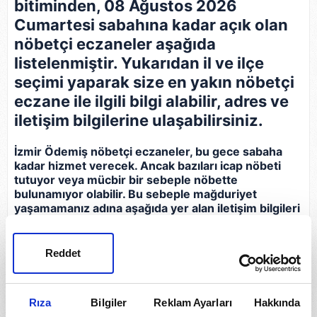
bitiminden, 08 Ağustos 2026
Cumartesi sabahına kadar açık olan
nöbetçi eczaneler aşağıda
listelenmiştir. Yukarıdan il ve ilçe
seçimi yaparak size en yakın nöbetçi
eczane ile ilgili bilgi alabilir, adres ve
iletişim bilgilerine ulaşabilirsiniz.
İzmir Ödemiş nöbetçi eczaneler, bu gece sabaha
kadar hizmet verecek. Ancak bazıları icap nöbeti
tutuyor veya mücbir bir sebeple nöbette
bulunamıyor olabilir. Bu sebeple mağduriyet
yaşamamanız adına aşağıda yer alan iletişim bilgileri
ile gideceğiniz eczaneyi arayarak bilgi almanız, açık
olup olmadığını teyit etmeniz gerekir.
Reddet
Eczane
İletişim Bilgileri
Rıza
Bilgiler
Reklam Ayarları
Hakkında
İnci Eczanesi