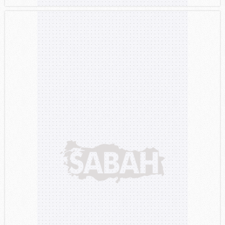
Sizlere daha iyi bir hizmet sunabilmek için İnternet
Sitemizde kendimize ve üçüncü kişilere ait çerezler
kullanılmaktadır. Bu çerezler vasıtasıyla çeşitli kişisel
verileriniz işlenmekte olup gerekli olan çerezler bilgi
toplumu hizmetlerinin sunulması amacıyla
kullanılmaktadır. Diğer çerezler, sitemizin daha işlevsel
kılınması ve kişiselleştirilmesi ve sizlere yönelik
reklam/pazarlama faaliyetlerinin yapılması, amaçlarıyla
sınırlı olarak açık rızanız dahilinde kullanılacaktır.
Çerezlere ilişkin tercihlerinizi aşağıda yer alan panel
vasıtasıyla belirleyebilirsiniz. Çerezlere ilişkin detaylı bilgi
için Ayarlar butonuna tıklayabilir,
Çerez Bilgilendirme
Metnimizi
ziyaret edebilirsiniz.
6698 sayılı Kişisel Verilerin Korunması Kanunu uyarınca
hazırlanmış Aydınlatma Metnimizi okumak ve sitemizde
ilgili mevzuata uygun olarak kullanılan çerezlerle ilgili bilgi