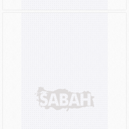
gösterilmeyecektir."
Sizlere daha iyi bir hizmet sunabilmek için İnternet
Sitemizde kendimize ve üçüncü kişilere ait çerezler
kullanılmaktadır. Bu çerezler vasıtasıyla çeşitli kişisel
verileriniz işlenmekte olup gerekli olan çerezler bilgi
toplumu hizmetlerinin sunulması amacıyla
kullanılmaktadır. Diğer çerezler, sitemizin daha işlevsel
kılınması ve kişiselleştirilmesi ve sizlere yönelik
reklam/pazarlama faaliyetlerinin yapılması, amaçlarıyla
sınırlı olarak açık rızanız dahilinde kullanılacaktır.
Çerezlere ilişkin tercihlerinizi aşağıda yer alan panel
vasıtasıyla belirleyebilirsiniz. Çerezlere ilişkin detaylı bilgi
için Ayarlar butonuna tıklayabilir,
Çerez Bilgilendirme
Metnimizi
ziyaret edebilirsiniz.
6698 sayılı Kişisel Verilerin Korunması Kanunu uyarınca
hazırlanmış Aydınlatma Metnimizi okumak ve sitemizde