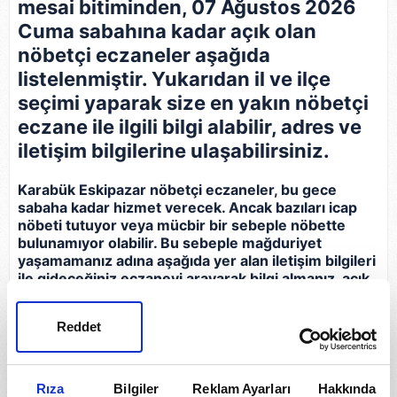
mesai bitiminden, 07 Ağustos 2026
Cuma sabahına kadar açık olan
nöbetçi eczaneler aşağıda
listelenmiştir. Yukarıdan il ve ilçe
seçimi yaparak size en yakın nöbetçi
eczane ile ilgili bilgi alabilir, adres ve
iletişim bilgilerine ulaşabilirsiniz.
Karabük Eskipazar nöbetçi eczaneler, bu gece
sabaha kadar hizmet verecek. Ancak bazıları icap
nöbeti tutuyor veya mücbir bir sebeple nöbette
bulunamıyor olabilir. Bu sebeple mağduriyet
yaşamamanız adına aşağıda yer alan iletişim bilgileri
ile gideceğiniz eczaneyi arayarak bilgi almanız, açık
olup olmadığını teyit etmeniz gerekir.
Reddet
Eczane
İletişim Bilgileri
Şifa Eczanesi
Rıza
Bilgiler
Reklam Ayarları
Hakkında