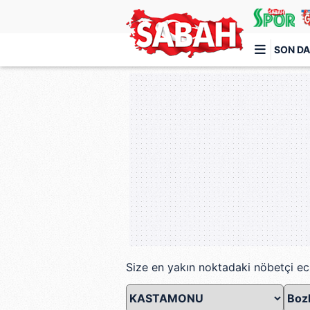
SON DA
Türkiye'nin en iyi haber sitesi
Size en yakın noktadaki nöbetçi ec