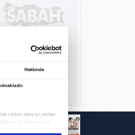
Hakkında
ılmaktadır.
ızda sizlere daha iyi reklam
i
duğunu ve sizlere en iyi
liyetlerimizi karşılamak
r