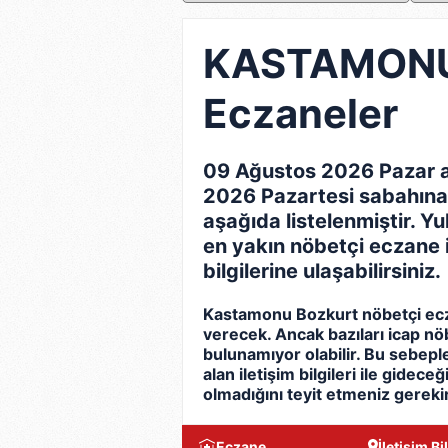
KASTAMONU 
Eczaneler
09 Ağustos 2026 Pazar a
2026 Pazartesi sabahına 
aşağıda listelenmiştir. Yu
en yakın nöbetçi eczane ile 
bilgilerine ulaşabilirsiniz.
Kastamonu Bozkurt nöbetçi ecz
verecek. Ancak bazıları icap nö
bulunamıyor olabilir. Bu sebep
alan iletişim bilgileri ile gidec
olmadığını teyit etmeniz gerekir
Eczane
İletişim Bil