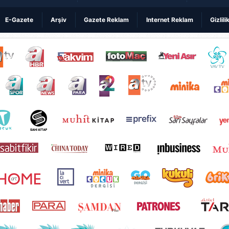
E-Gazete
Arşiv
Gazete Reklam
Internet Reklam
Gizlili