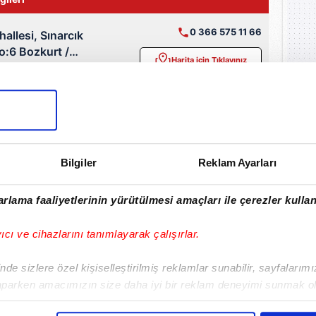
0 366 575 11 66
allesi, Sınarcık
o:6 Bozkurt /
Harita için Tıklayınız
u
urt, ilçesinde
1 nöbetçi eczane
bulunuyor.
Bilgiler
Reklam Ayarları
rlama faaliyetlerinin yürütülmesi amaçları ile çerezler kullan
yıcı ve cihazlarını tanımlayarak çalışırlar.
de sizlere özel kişiselleştirilmiş reklamlar sunabilir, sayfalarım
rsa
Yüzde Hesaplama
Vakıa Sures
aparken amacımızın size daha iyi bir reklam deneyimi sunmak ol
Cuma Suresi
Espriler
imizden gelen çabayı gösterdiğimizi ve bu noktada, reklamların ma
Giriş
Yasin Suresi
Tekerlemele