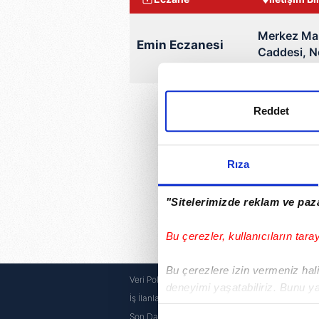
Merkez Mah
Emin Eczanesi
Caddesi, N
Kastamon
Bugün KASTAMONU ili Bozk
Reddet
Rıza
"Sitelerimizde reklam ve paza
Bu çerezler, kullanıcıların tara
Bu çerezlere izin vermeniz halin
Veri Politikası
Canlı Bo
deneyimi yaşatabiliriz. Bunu y
İş İlanları
E Okul
içerikleri sunabilmek adına el
Son Dakika
E Devlet 