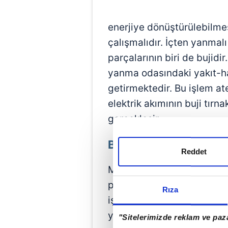
enerjiye dönüştürülebilme
çalışmalıdır. İçten yanmal
parçalarının biri de bujidir
yanma odasındaki yakıt-ha
getirmektedir. Bu işlem at
elektrik akımının buji tırn
gerçekleşir.
Buji Ne İşe Yarar?
Reddet
Motor sistemleri temel ola
potansiyel enerjisini kinet
Rıza
işlemler gerçekleştirir. Val
yakıt karışımında bulunan p
"Sitelerimizde reklam ve paza