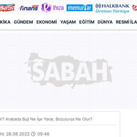
KIKA
GÜNDEM
EKONOMI
YAŞAM
EĞITIM
DÜNYA
RESMI İL
ir? Arabada Buji Ne İşe Yarar, Bozulursa Ne Olur?
rihi: 28.08.2023
09:46