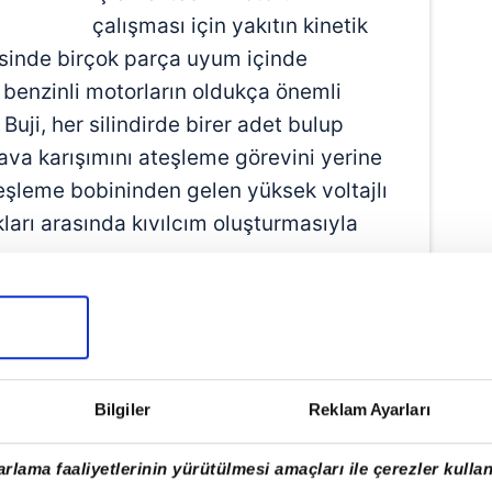
çalışması için yakıtın kinetik
sinde birçok parça uyum içinde
ı benzinli motorların oldukça önemli
. Buji, her silindirde birer adet bulup
va karışımını ateşleme görevini yerine
eşleme bobininden gelen yüksek voltajlı
akları arasında kıvılcım oluşturmasıyla
rak hava-yakıt karışımı sırasında
ik enerjiye dönüştürmek için bazı
Bilgiler
Reklam Ayarları
fler ile silindirlere yönlendirilen hava-
otansiyel enerji, pistonların yukarı
rlama faaliyetlerinin yürütülmesi amaçları ile çerezler kullan