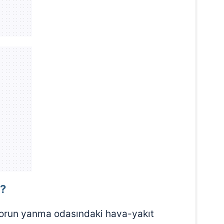
 çerezlerle ilgili bilgi almak için lütfen
tıklayınız
.
r?
otorun yanma odasındaki hava-yakıt