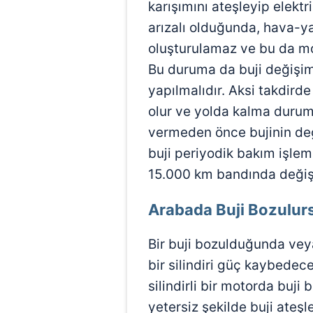
karışımını ateşleyip elektri
arızalı olduğunda, hava-ya
oluşturulamaz ve bu da m
Bu duruma da buji değiş
yapılmalıdır. Aksi takdir
olur ve yolda kalma duruml
vermeden önce bujinin değ
buji periyodik bakım işlem
15.000 km bandında değiş
Arabada Buji Bozulur
Bir buji bozulduğunda veya
bir silindiri güç kaybedec
silindirli bir motorda buj
yetersiz şekilde buji ateş