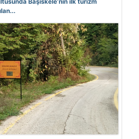
ultusunda Başiskele’nin ilk turizm
lan...