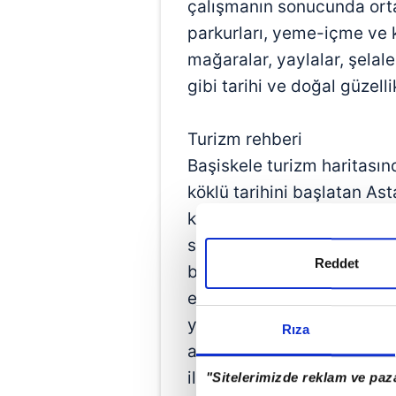
çalışmanın sonucunda orta
parkurları, yeme-içme ve 
mağaralar, yaylalar, şelale
gibi tarihi ve doğal güzelli
Turizm rehberi
Başiskele turizm haritasın
köklü tarihini başlatan As
kenti ve iskelesinin dön
sınırlarına da yer verildi.
Reddet
bir şekilde hazırlanan Başi
edecek turistlerin aradıkla
yayın olarak ortaya çıkarıl
Rıza
açıklamaları ve Başiskele 
ilçedeki kamu kurum ve kur
"Sitelerimizde reklam ve paza