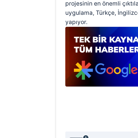
projesinin en önemli çıktı
mevzuata uygun olarak kullanılan
uygulama, Türkçe, İngiliz
yapıyor.