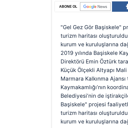
ABONE OL
"Gel Gez Gör Başiskele" pr
turizm haritası oluşturuld
kurum ve kuruluşlarına da
2019 yılında Başiskele K
Direktörü Emin Öztürk tara
Küçük Ölçekli Altyapı Ma
Marmara Kalkınma Ajansı t
Kaymakamlığı’nın koordina
Belediyesi’nin de iştirakçi
Başiskele" projesi faaliyet
turizm haritası oluşturuld
kurum ve kuruluşlarına dağ