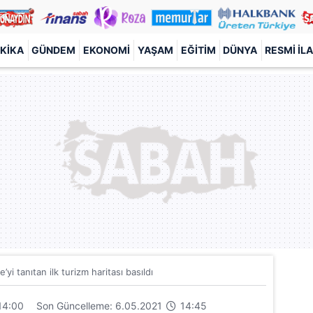
KIKA
GÜNDEM
EKONOMI
YAŞAM
EĞITIM
DÜNYA
RESMI İL
e’yi tanıtan ilk turizm haritası basıldı
14:00
Son Güncelleme: 6.05.2021
14:45