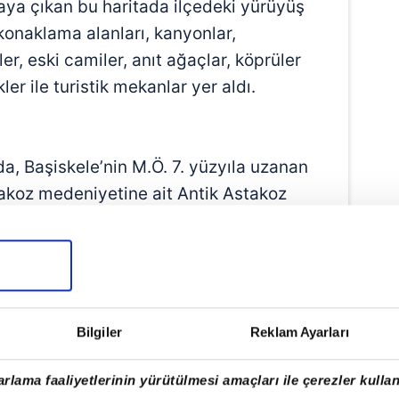
ya çıkan bu haritada ilçedeki yürüyüş
konaklama alanları, kanyonlar,
ler, eski camiler, anıt ağaçlar, köprüler
kler ile turistik mekanlar yer aldı.
da, Başiskele’nin M.Ö. 7. yüzyıla uzanan
takoz medeniyetine ait Antik Astakoz
emindeki konumlarına ve günümüzdeki
 Başiskele Turizm Haritasıyla senkronize
skele Turizm Rehberi, ilçeyi ziyaret
rı her şeyi bulabilecekleri kapsamlı bir
dı. Başiskele’ye ait önemli yerlerin
Bilgiler
Reklam Ayarları
Turizm Haritası’nın bulunduğu rehber,
uluşlarına dağıtıldı. Vatandaşlar bu
rlama faaliyetlerinin yürütülmesi amaçları ile çerezler kullan