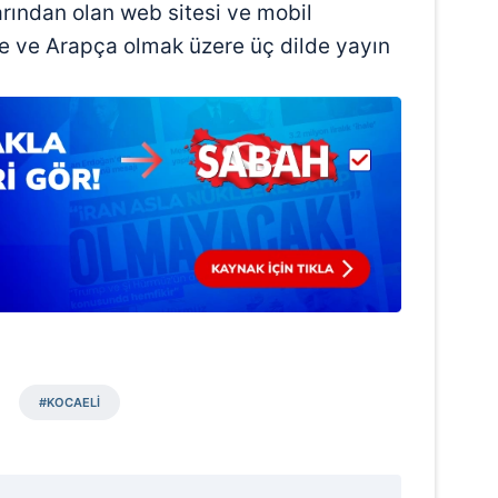
larından olan web sitesi ve mobil
 çerezlerle ilgili bilgi almak için lütfen
tıklayınız
.
ce ve Arapça olmak üzere üç dilde yayın
#KOCAELİ