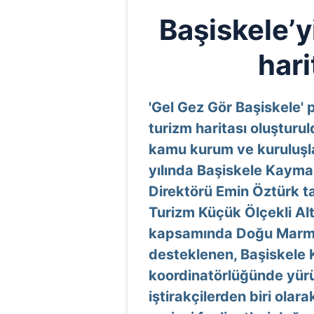
Başiskele’yi
hari
'Gel Gez Gör Başiskele' 
turizm haritası oluşturul
kamu kurum ve kuruluşl
yılında Başiskele Kayma
Direktörü Emin Öztürk ta
Turizm Küçük Ölçekli Al
kapsamında Doğu Marma
desteklenen, Başiskele
koordinatörlüğünde yürü
iştirakçilerden biri olara