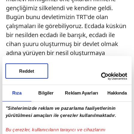
gençliğimiz silkelendi ve kendine geldi.
Bugün bunu devletimizin TRT'de olan
çalışmaları ile görebiliyoruz. Ecdada küskün
bir nesilden ecdadı ile barışık, ecdadı ile
cihan şuuru oluşturmuş bir devlet olmak
adına yürüyen bir nesil oluşturmaya
başladık. Burada ilk gösteriyi pandemi ile
mücadelede en ön safta mücadele eden
Reddet
sağlık çalışanlarına yapmak istedik. "
Konuşmaların ardından Makas ve
Rıza
Bilgiler
Reklam Ayarları
Hakkında
katılımcılar, Cumhuriyet Meydanı'ndaki
"Sitelerimizde reklam ve pazarlama faaliyetlerinin
Gezen Sinema Tırı'nda ilk kısa film
yürütülmesi amaçları ile çerezler kullanılmaktadır.
gösterimini Kovid-19 salgınıyla mücadele
eden sağlık çalışanları ile izledi.
Bu çerezler, kullanıcıların tarayıcı ve cihazlarını