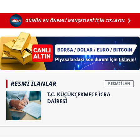
GÜNÜN EN ÖNEMLİ MANŞETLERİ İÇİN TIKLAYIN
RESMİ İLANLAR
T.C. KÜÇÜKÇEKMECE İCRA
DAİRESİ