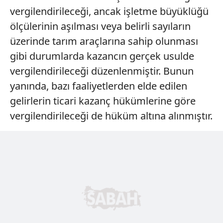
vergilendirileceği, ancak işletme büyüklüğü
verileriniz işlenmekte olup gerekli olan çerezler bilgi
toplumu hizmetlerinin sunulması amacıyla
ölçülerinin aşılması veya belirli sayıların
kullanılmaktadır. Diğer çerezler, sitemizin daha işlevsel
üzerinde tarım araçlarına sahip olunması
kılınması ve kişiselleştirilmesi ve sizlere yönelik
gibi durumlarda kazancın gerçek usulde
reklam/pazarlama faaliyetlerinin yapılması, amaçlarıyla
vergilendirileceği düzenlenmiştir. Bunun
sınırlı olarak açık rızanız dahilinde kullanılacaktır.
yanında, bazı faaliyetlerden elde edilen
Çerezlere ilişkin tercihlerinizi aşağıda yer alan panel
gelirlerin ticari kazanç hükümlerine göre
vasıtasıyla belirleyebilirsiniz. Çerezlere ilişkin detaylı bilgi
vergilendirileceği de hüküm altına alınmıştır.
için Ayarlar butonuna tıklayabilir,
Çerez Bilgilendirme
Metnimizi
ziyaret edebilirsiniz.
6698 sayılı Kişisel Verilerin Korunması Kanunu uyarınca
hazırlanmış Aydınlatma Metnimizi okumak ve sitemizde
ilgili mevzuata uygun olarak kullanılan çerezlerle ilgili bilgi
almak için lütfen
tıklayınız
.