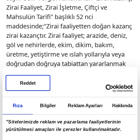
Zirai Faaliyet, Zirai İşletme, Çiftçi ve
Mahsulün Tarifi" başlıklı 52 nci
maddesinde;"Zirai faaliyetten doğan kazanç
zirai kazançtır. Zirai faaliyet; arazide, deniz,
göl ve nehirlerde, ekim, dikim, bakım,
üretme, yetiştirme ve ıslah yollarıyla veya
doğrudan doğruya tabiattan yararlanmak
suretiyle bitki, orman, hayvan, balık ve
bunların mahsullerinin üretilmesini,
Reddet
avlanmasını, yetiştiricileri tarafından
muhafazasını, taşınmasını, satılmasını veya
Rıza
Bilgiler
Reklam Ayarları
Hakkında
bu mahsullerden sair şekilde
faydalanılmasını ifade eder. Bu faaliyetlerin
"Sitelerimizde reklam ve pazarlama faaliyetlerinin
içinde yapıldığı işletmelere zirai işletme, bu
yürütülmesi amaçları ile çerezler kullanılmaktadır.
işletmeleri işleten gerçek kişilere ise çiftçi