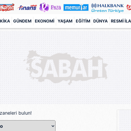
KIKA
GÜNDEM
EKONOMI
YAŞAM
EĞITIM
DÜNYA
RESMI İL
zaneleri bulun!