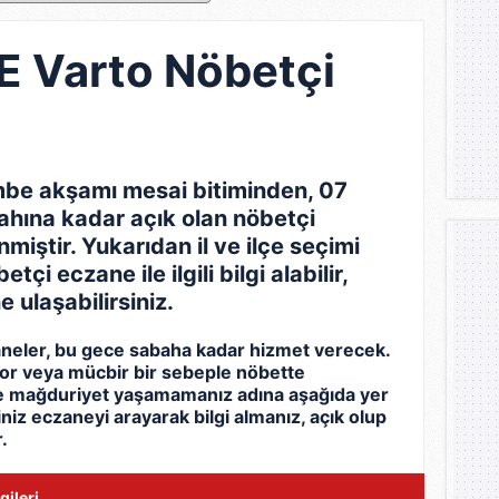
Varto Nöbetçi
be akşamı mesai bitiminden, 07
ına kadar açık olan nöbetçi
miştir. Yukarıdan il ve ilçe seçimi
çi eczane ile ilgili bilgi alabilir,
e ulaşabilirsiniz.
eler, bu gece sabaha kadar hizmet verecek.
yor veya mücbir bir sebeple nöbette
le mağduriyet yaşamamanız adına aşağıda yer
eğiniz eczaneyi arayarak bilgi almanız, açık olup
.
gileri