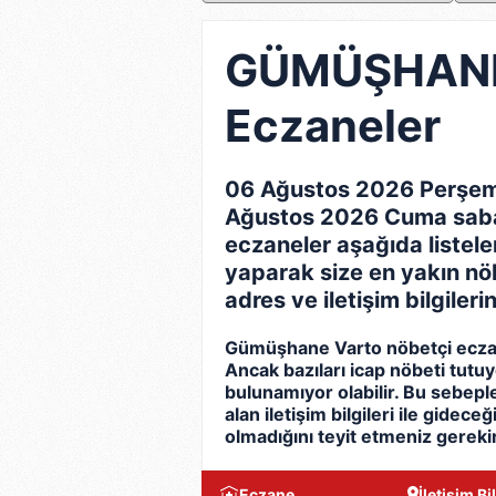
GÜMÜŞHANE 
Eczaneler
06 Ağustos 2026 Perşem
Ağustos 2026 Cuma sabah
eczaneler aşağıda listelen
yaparak size en yakın nöbet
adres ve iletişim bilgilerin
Gümüşhane Varto nöbetçi eczan
Ancak bazıları icap nöbeti tutu
bulunamıyor olabilir. Bu sebep
alan iletişim bilgileri ile gidec
olmadığını teyit etmeniz gerekir
Eczane
İletişim Bil