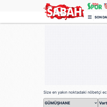
SON DA
Türkiye'nin en iyi haber sitesi
Size en yakın noktadaki nöbetçi ec