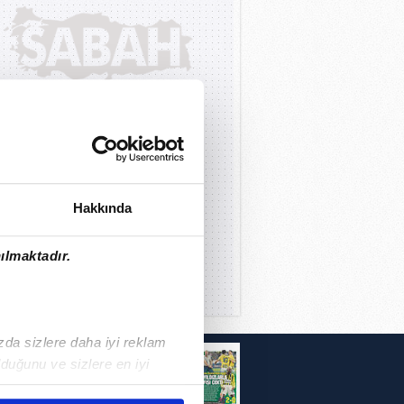
Hakkında
ılmaktadır.
ızda sizlere daha iyi reklam
i
duğunu ve sizlere en iyi
liyetlerimizi karşılamak
r