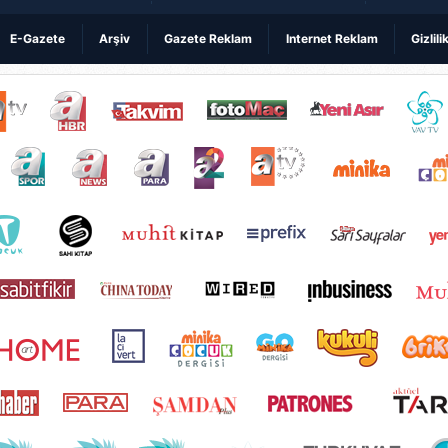
E-Gazete
Arşiv
Gazete Reklam
Internet Reklam
Gizlili