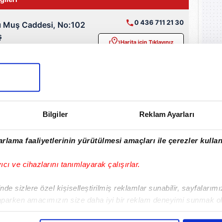
0 436 711 21 30
ı Muş Caddesi, No:102
ş
Harita için Tıklayınız
to, ilçesinde
1 nöbetçi eczane
bulunuyor.
Bilgiler
Reklam Ayarları
rlama faaliyetlerinin yürütülmesi amaçları ile çerezler kullan
yıcı ve cihazlarını tanımlayarak çalışırlar.
de sizlere özel kişiselleştirilmiş reklamlar sunabilir, sayfalarım
rsa
Yüzde Hesaplama
Vakıa Sures
aparken amacımızın size daha iyi bir reklam deneyimi sunmak ol
Cuma Suresi
Espriler
imizden gelen çabayı gösterdiğimizi ve bu noktada, reklamların ma
Giriş
Yasin Suresi
Tekerlemele