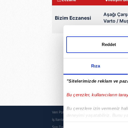
Aşağı Çarş
Bizim Eczanesi
Varto / Mu
Bugün GÜMÜŞHANE ili Var
Reddet
Rıza
"Sitelerimizde reklam ve paza
Bu çerezler, kullanıcıların tara
Bu çerezlere izin vermeniz halin
Veri Politikası
Canlı Bo
deneyimi yaşatabiliriz. Bunu y
İş İlanları
E Okul
içerikleri sunabilmek adına el
Son Dakika
E Devlet 