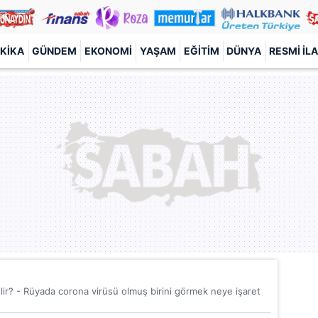
KIKA
GÜNDEM
EKONOMI
YAŞAM
EĞITIM
DÜNYA
RESMI İL
r? - Rüyada corona virüsü olmuş birini görmek neye işaret