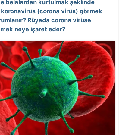
e belalardan kurtulmak şeklinde
a koronavirüs (corona virüs) görmek
orumlanır? Rüyada corona virüse
rmek neye işaret eder?