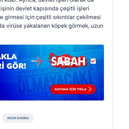
 çerezlerle ilgili bilgi almak için lütfen
tıklayınız
.
şinin devlet kapısında çeşitli işleri
 girmesi için çeşitli sıkıntılar çekilmesi
ada virüse yakalanan köpek görmek, uzun
#SON DAKİKA