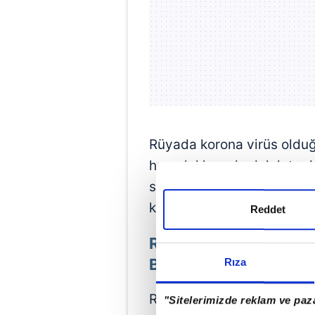
Rüyada korona virüs old
huzurluklara da delalet e
sağlıklı bir hayat yaşandığ
karşılanacağı şeklinde yor
Reddet
RÜYADA KORONAVİRÜ
BİRİSİNİ GÖRMEK
Rıza
Rüyada corona virüse yaka
"Sitelerimizde reklam ve paza