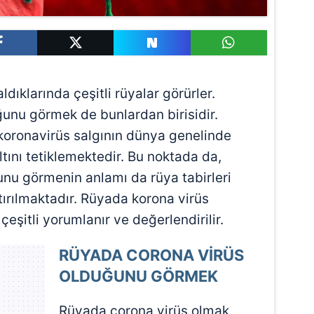
ldıklarında çeşitli rüyalar görürler.
unu görmek de bunlardan birisidir.
koronavirüs salgının dünya genelinde
ltını tetiklemektedir. Bu noktada da,
nu görmenin anlamı da rüya tabirleri
ştırılmaktadır. Rüyada korona virüs
şitli yorumlanır ve değerlendirilir.
RÜYADA CORONA VİRÜS
OLDUĞUNU GÖRMEK
Rüyada corona virüs olmak,