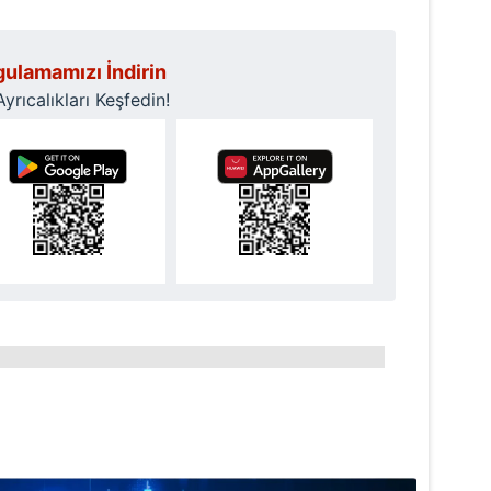
ulamamızı İndirin
rıcalıkları Keşfedin!