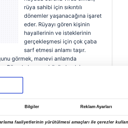
rüya sahibi için sıkıntılı
dönemler yaşanacağına işaret
eder. Rüyayı gören kişinin
hayallerinin ve isteklerinin
gerçekleşmesi için çok çaba
sarf etmesi anlamı taşır.
uğunu görmek, manevi anlamda
der. Rüyada koronavirüsü olmak ise
ı sırada aniden sağlık problemleri ile
umlanır.
S (CORONA VİRÜSÜ) OLMUŞ
Bilgiler
Reklam Ayarları
lanmış birini görmek, rüyayı gören
rlama faaliyetlerinin yürütülmesi amaçları ile çerezler kullan