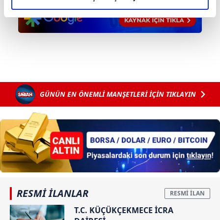
elimizden gelen çabayı gösterdiğimizi ve bu noktada,
reklamların maliyetlerimizi karşılamak noktasında tek gelir
kalemimiz olduğunu sizlere hatırlatmak isteriz.
Her halükârda, kullanıcılar, bu çerezlere izin vermedikleri
takdirde, kullanıcılara hedefli reklamlar
gösterilmeyecektir."
GÜNÜN EN ÖNEMLİ MANŞETLERİ İÇİN TIKLAYIN
Sizlere daha iyi bir hizmet sunabilmek için İnternet
Sitemizde kendimize ve üçüncü kişilere ait çerezler
kullanılmaktadır. Bu çerezler vasıtasıyla çeşitli kişisel
verileriniz işlenmekte olup gerekli olan çerezler bilgi
toplumu hizmetlerinin sunulması amacıyla
kullanılmaktadır. Diğer çerezler, sitemizin daha işlevsel
kılınması ve kişiselleştirilmesi ve sizlere yönelik
reklam/pazarlama faaliyetlerinin yapılması, amaçlarıyla
RESMİ İLANLAR
sınırlı olarak açık rızanız dahilinde kullanılacaktır.
T.C. KÜÇÜKÇEKMECE İCRA