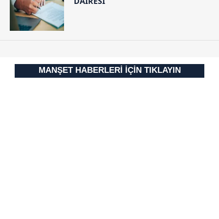
DAİRESİ
Çerezlere ilişkin tercihlerinizi aşağıda yer alan panel
vasıtasıyla belirleyebilirsiniz. Çerezlere ilişkin detaylı bilgi
için Ayarlar butonuna tıklayabilir,
Çerez Bilgilendirme
Metnimizi
ziyaret edebilirsiniz.
6698 sayılı Kişisel Verilerin Korunması Kanunu uyarınca
MANŞET HABERLERİ İÇİN TIKLAYIN
hazırlanmış Aydınlatma Metnimizi okumak ve sitemizde
ilgili mevzuata uygun olarak kullanılan çerezlerle ilgili bilgi
almak için lütfen
tıklayınız
.