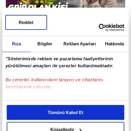
Reddet
Rıza
Bilgiler
Reklam Ayarları
Hakkında
"Sitelerimizde reklam ve pazarlama faaliyetlerinin
yürütülmesi amaçları ile çerezler kullanılmaktadır.
Bu çerezler, kullanıcıların tarayıcı ve cihazlarını
tanımlayarak çalışırlar.
Bu çerezlere izin vermeniz halinde sizlere özel
kişiselleştirilmiş reklamlar sunabilir, sayfalarımızda sizlere
Tümünü Kabul Et
daha iyi reklam deneyimi yaşatabiliriz. Bunu yaparken
amacımızın size daha iyi bir reklam deneyimi sunmak
olduğunu ve sizlere en iyi içerikleri sunabilmek adına
Kişiselleştir