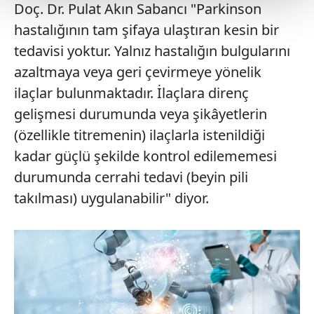
Doç. Dr. Pulat Akın Sabancı "Parkinson
Her halükârda, kullanıcılar, bu çerezlere izin vermedikleri
hastalığının tam şifaya ulaştıran kesin bir
takdirde, kullanıcılara hedefli reklamlar
tedavisi yoktur. Yalnız hastalığın bulgularını
gösterilmeyecektir."
azaltmaya veya geri çevirmeye yönelik
ilaçlar bulunmaktadır. İlaçlara direnç
Sizlere daha iyi bir hizmet sunabilmek için İnternet
Sitemizde kendimize ve üçüncü kişilere ait çerezler
gelişmesi durumunda veya şikâyetlerin
kullanılmaktadır. Bu çerezler vasıtasıyla çeşitli kişisel
(özellikle titremenin) ilaçlarla istenildiği
verileriniz işlenmekte olup gerekli olan çerezler bilgi
kadar güçlü şekilde kontrol edilememesi
toplumu hizmetlerinin sunulması amacıyla
durumunda cerrahi tedavi (beyin pili
kullanılmaktadır. Diğer çerezler, sitemizin daha işlevsel
kılınması ve kişiselleştirilmesi ve sizlere yönelik
takılması) uygulanabilir" diyor.
reklam/pazarlama faaliyetlerinin yapılması, amaçlarıyla
sınırlı olarak açık rızanız dahilinde kullanılacaktır.
Çerezlere ilişkin tercihlerinizi aşağıda yer alan panel
vasıtasıyla belirleyebilirsiniz. Çerezlere ilişkin detaylı bilgi
için Ayarlar butonuna tıklayabilir,
Çerez Bilgilendirme
Metnimizi
ziyaret edebilirsiniz.