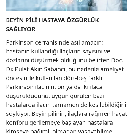
6698 sayılı Kişisel Verilerin Korunması Kanunu uyarınca
BEYİN PİLİ HASTAYA ÖZGÜRLÜK
hazırlanmış Aydınlatma Metnimizi okumak ve sitemizde
ilgili mevzuata uygun olarak kullanılan çerezlerle ilgili bilgi
SAĞLIYOR
almak için lütfen
tıklayınız
.
Parkinson cerrahisinde asıl amacın;
hastanın kullandığı ilaçların sayısını ve
dozlarını düşürmek olduğunu belirten Doç.
Dr. Pulat Akın Sabancı, bu nedenle ameliyat
öncesinde kullanılan dört-beş farklı
Parkinson ilacının, bir ya da iki ilaca
düşürüldüğünü, uygun görülen bazı
hastalarda ilacın tamamen de kesilebildiğini
söylüyor. Beyin pilinin, ilaçlara rağmen hayat
konforu gerilemeye başlayan hastalara
kimseye bağımlı olmadan yaşayabilme,