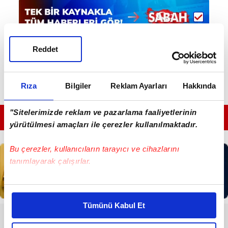
Reddet
Rıza
Bilgiler
Reklam Ayarları
Hakkında
"Sitelerimizde reklam ve pazarlama faaliyetlerinin
GÜNÜN EN ÖNEMLİ MANŞETLERİ İÇİN TIKLAYIN
yürütülmesi amaçları ile çerezler kullanılmaktadır.
Bu çerezler, kullanıcıların tarayıcı ve cihazlarını
tanımlayarak çalışırlar.
Bu çerezlere izin vermeniz halinde sizlere özel
kişiselleştirilmiş reklamlar sunabilir, sayfalarımızda sizlere
Tümünü Kabul Et
daha iyi reklam deneyimi yaşatabiliriz. Bunu yaparken
RESMİ İLANLAR
amacımızın size daha iyi bir reklam deneyimi sunmak