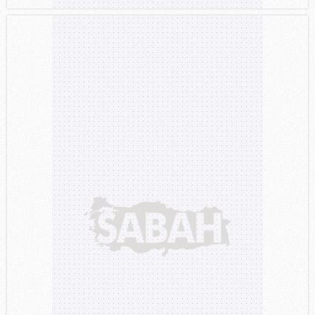
Sizlere daha iyi bir hizmet sunabilmek için İnternet
Sitemizde kendimize ve üçüncü kişilere ait çerezler
kullanılmaktadır. Bu çerezler vasıtasıyla çeşitli kişisel
verileriniz işlenmekte olup gerekli olan çerezler bilgi
toplumu hizmetlerinin sunulması amacıyla
kullanılmaktadır. Diğer çerezler, sitemizin daha işlevsel
kılınması ve kişiselleştirilmesi ve sizlere yönelik
reklam/pazarlama faaliyetlerinin yapılması, amaçlarıyla
sınırlı olarak açık rızanız dahilinde kullanılacaktır.
Çerezlere ilişkin tercihlerinizi aşağıda yer alan panel
vasıtasıyla belirleyebilirsiniz. Çerezlere ilişkin detaylı bilgi
için Ayarlar butonuna tıklayabilir,
Çerez Bilgilendirme
Metnimizi
ziyaret edebilirsiniz.
6698 sayılı Kişisel Verilerin Korunması Kanunu uyarınca
hazırlanmış Aydınlatma Metnimizi okumak ve sitemizde
ilgili mevzuata uygun olarak kullanılan çerezlerle ilgili bilgi