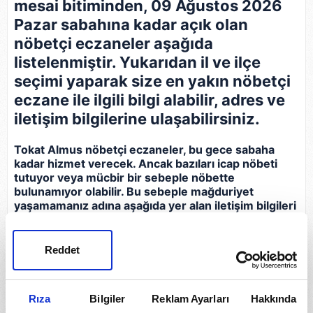
mesai bitiminden, 09 Ağustos 2026
Pazar sabahına kadar açık olan
nöbetçi eczaneler aşağıda
listelenmiştir. Yukarıdan il ve ilçe
seçimi yaparak size en yakın nöbetçi
eczane ile ilgili bilgi alabilir, adres ve
iletişim bilgilerine ulaşabilirsiniz.
Tokat Almus nöbetçi eczaneler, bu gece sabaha
kadar hizmet verecek. Ancak bazıları icap nöbeti
tutuyor veya mücbir bir sebeple nöbette
bulunamıyor olabilir. Bu sebeple mağduriyet
yaşamamanız adına aşağıda yer alan iletişim bilgileri
ile gideceğiniz eczaneyi arayarak bilgi almanız, açık
olup olmadığını teyit etmeniz gerekir.
Reddet
Eczane
İletişim Bilgileri
Rıza
Bilgiler
Reklam Ayarları
Hakkında
Almus Eczanesi