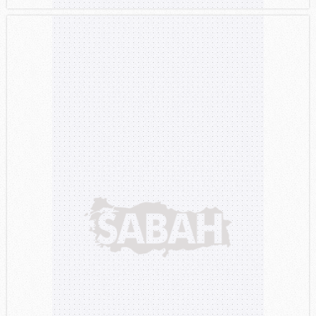
Sizlere daha iyi bir hizmet sunabilmek için İnternet
Sitemizde kendimize ve üçüncü kişilere ait çerezler
kullanılmaktadır. Bu çerezler vasıtasıyla çeşitli kişisel
verileriniz işlenmekte olup gerekli olan çerezler bilgi
toplumu hizmetlerinin sunulması amacıyla
kullanılmaktadır. Diğer çerezler, sitemizin daha işlevsel
kılınması ve kişiselleştirilmesi ve sizlere yönelik
reklam/pazarlama faaliyetlerinin yapılması, amaçlarıyla
sınırlı olarak açık rızanız dahilinde kullanılacaktır.
Çerezlere ilişkin tercihlerinizi aşağıda yer alan panel
vasıtasıyla belirleyebilirsiniz. Çerezlere ilişkin detaylı bilgi
için Ayarlar butonuna tıklayabilir,
Çerez Bilgilendirme
Metnimizi
ziyaret edebilirsiniz.
6698 sayılı Kişisel Verilerin Korunması Kanunu uyarınca
hazırlanmış Aydınlatma Metnimizi okumak ve sitemizde
ilgili mevzuata uygun olarak kullanılan çerezlerle ilgili bilgi