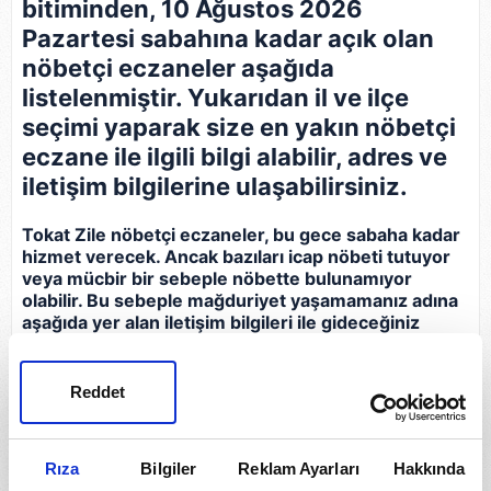
bitiminden, 10 Ağustos 2026
Pazartesi sabahına kadar açık olan
nöbetçi eczaneler aşağıda
listelenmiştir. Yukarıdan il ve ilçe
seçimi yaparak size en yakın nöbetçi
eczane ile ilgili bilgi alabilir, adres ve
iletişim bilgilerine ulaşabilirsiniz.
Tokat Zile nöbetçi eczaneler, bu gece sabaha kadar
hizmet verecek. Ancak bazıları icap nöbeti tutuyor
veya mücbir bir sebeple nöbette bulunamıyor
olabilir. Bu sebeple mağduriyet yaşamamanız adına
aşağıda yer alan iletişim bilgileri ile gideceğiniz
eczaneyi arayarak bilgi almanız, açık olup olmadığını
teyit etmeniz gerekir.
Reddet
Eczane
İletişim Bilgileri
Rıza
Bilgiler
Reklam Ayarları
Hakkında
Kocatürk Eczanesi