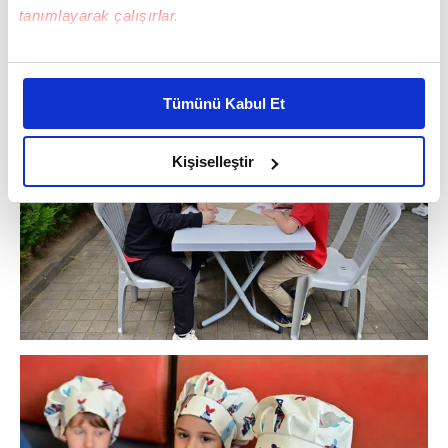
tanımlayarak çalışırlar.
Bu çerezlere izin vermeniz halinde sizlere özel
kişiselleştirilmiş reklamlar sunabilir, sayfalarımızda sizlere
Tümünü Kabul Et
daha iyi reklam deneyimi yaşatabiliriz. Bunu yaparken
amacımızın size daha iyi bir reklam deneyimi sunmak
olduğunu ve sizlere en iyi içerikleri sunabilmek adına
Kişiselleştir
elimizden gelen çabayı gösterdiğimizi ve bu noktada,
reklamların maliyetlerimizi karşılamak noktasında tek gelir
kalemimiz olduğunu sizlere hatırlatmak isteriz.
Her halükârda, kullanıcılar, bu çerezlere izin vermedikleri
takdirde, kullanıcılara hedefli reklamlar
gösterilmeyecektir."
Sizlere daha iyi bir hizmet sunabilmek için İnternet
Sitemizde kendimize ve üçüncü kişilere ait çerezler
kullanılmaktadır. Bu çerezler vasıtasıyla çeşitli kişisel
verileriniz işlenmekte olup gerekli olan çerezler bilgi