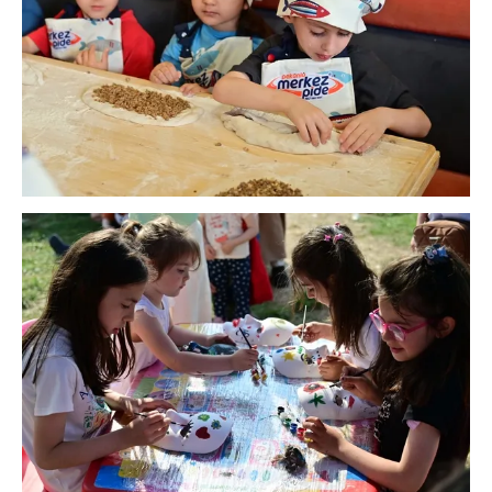
toplumu hizmetlerinin sunulması amacıyla
kullanılmaktadır. Diğer çerezler, sitemizin daha işlevsel
kılınması ve kişiselleştirilmesi ve sizlere yönelik
reklam/pazarlama faaliyetlerinin yapılması, amaçlarıyla
sınırlı olarak açık rızanız dahilinde kullanılacaktır.
Çerezlere ilişkin tercihlerinizi aşağıda yer alan panel
vasıtasıyla belirleyebilirsiniz. Çerezlere ilişkin detaylı bilgi
için Ayarlar butonuna tıklayabilir,
Çerez Bilgilendirme
Metnimizi
ziyaret edebilirsiniz.
6698 sayılı Kişisel Verilerin Korunması Kanunu uyarınca
hazırlanmış Aydınlatma Metnimizi okumak ve sitemizde
ilgili mevzuata uygun olarak kullanılan çerezlerle ilgili bilgi
almak için lütfen
tıklayınız
.