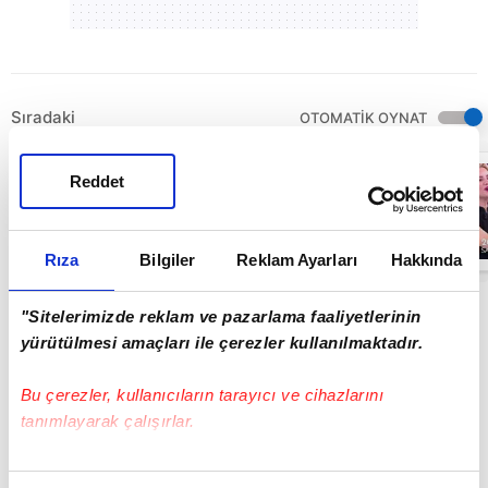
Sıradaki
OTOMATİK OYNAT
Var Mısın Yok
Reddet
Musun 29.
Bölüm
Fragmanı
yayınlandı |
00:48
Video
Rıza
Bilgiler
Reklam Ayarları
Hakkında
"Sitelerimizde reklam ve pazarlama faaliyetlerinin
yürütülmesi amaçları ile çerezler kullanılmaktadır.
Bu çerezler, kullanıcıların tarayıcı ve cihazlarını
tanımlayarak çalışırlar.
Bu çerezlere izin vermeniz halinde sizlere özel