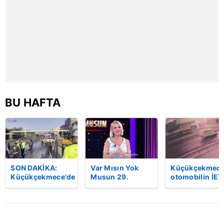
reklam/pazarlama faaliyetlerinin yapılması, amaçlarıyla
sınırlı olarak açık rızanız dahilinde kullanılacaktır.
Çerezlere ilişkin tercihlerinizi aşağıda yer alan panel
vasıtasıyla belirleyebilirsiniz. Çerezlere ilişkin detaylı bilgi
için Ayarlar butonuna tıklayabilir,
Çerez Bilgilendirme
Metnimizi
ziyaret edebilirsiniz.
BU HAFTA
6698 sayılı Kişisel Verilerin Korunması Kanunu uyarınca
hazırlanmış Aydınlatma Metnimizi okumak ve sitemizde
ilgili mevzuata uygun olarak kullanılan çerezlerle ilgili bilgi
almak için lütfen
tıklayınız
.
SON DAKİKA:
Var Mısın Yok
Küçükçekmece
Küçükçekmece'de
Musun 29.
otomobilin İET
korkunç kaza!
Bölüm Fragmanı
otobüsüne
Otomobil, İETT
yayınlandı |
çarptığı kaza
otobüsüne
Video
kamerada | Vi
çarptı: 3 kişi
hayatını kaybetti