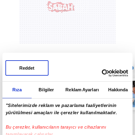
Sıradaki
Reddet
OTOMATİK OYNAT
İsmail Köybaşı:
Bugün ben
Rıza
Bilgiler
Reklam Ayarları
Hakkında
buraya kalbimi
gömdüm!
06:40
"Sitelerimizde reklam ve pazarlama faaliyetlerinin
yürütülmesi amaçları ile çerezler kullanılmaktadır.
Bu çerezler, kullanıcıların tarayıcı ve cihazlarını
tanımlayarak çalışırlar.