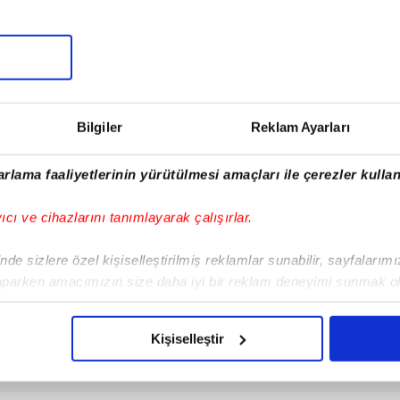
ar Mısın Yok Musun 29. Bölüm
Otomobille çarpışıp savrulan
ragmanı yayınlandı | Video
motosiklet başka bir araca
çarptı: 2 yaralı
ragman
Yaşam
5.08.2026 | 10:45
05.08.2026 | 22:10
Bilgiler
Reklam Ayarları
rlama faaliyetlerinin yürütülmesi amaçları ile çerezler kullan
yıcı ve cihazlarını tanımlayarak çalışırlar.
de sizlere özel kişiselleştirilmiş reklamlar sunabilir, sayfalarım
aparken amacımızın size daha iyi bir reklam deneyimi sunmak ol
imizden gelen çabayı gösterdiğimizi ve bu noktada, reklamların ma
olduğunu sizlere hatırlatmak isteriz.
Kişiselleştir
çerezlere izin vermedikleri takdirde, kullanıcılara hedefli reklaml