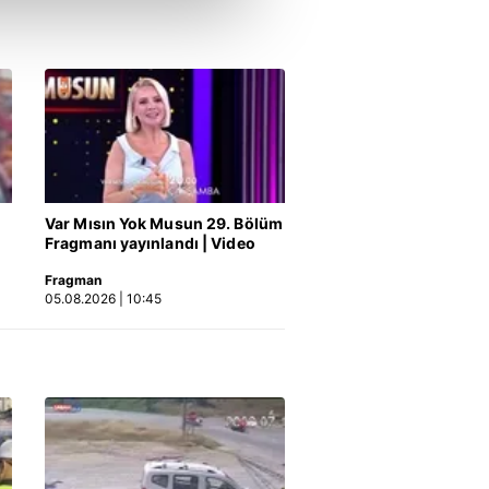
çerezler kullanılmaktadır. Bu
u hizmetlerinin sunulması
i ve sizlere yönelik
nılacaktır.
kin detaylı bilgi için Ayarlar
ak ve sitemizde ilgili
Var Mısın Yok Musun 29. Bölüm
Fragmanı yayınlandı | Video
Fragman
05.08.2026 | 10:45