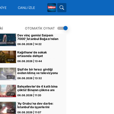
KİYE
CANLI İZLE
ki
OTOMATİK OYNAT
Dev vinç gemisi Saipem
7000' İstanbul Boğazı'ndan
geçti | Video
05:28
06.08.2026 | 14:22
Kağıthane'de sokak
ortasında dehşet
kamerada: Eski sevgilisi ile
03:12
06.08.2026 | 13:44
erkek arkadaşını silahla
vurdu! | Video
Şişli'de bir hırsız girdiği
evden klima ve televizyonu
böyle çaldı | Video
00:12
06.08.2026 | 13:32
Bahçelievler'de 4 katlı bina
çöktü! Binanın çökme anı
kamerada | Video
07:49
06.08.2026 | 11:20
‘Ay Grubu’na dev darbe:
İstanbul’da işyerlerini
hedef almışlardı!
00:54
06.08.2026 | 11:07