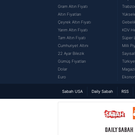
Gram Altın Fiyatı
Trabzo
Altın Fiyatları
Yüksel
Çeyrek Altın Fiyatı
Gebeli
Yarım Altın Fiyatı
KDV H
Tam Altın Fiyatı
Süper 
Cumhuriyet Altını
Milli P
22 Ayar Bilezik
Sayısal
Gümüş Fiyatları
Türkiye
Dolar
Magazi
Euro
Ekonom
Sabah USA
Daily Sabah
RSS