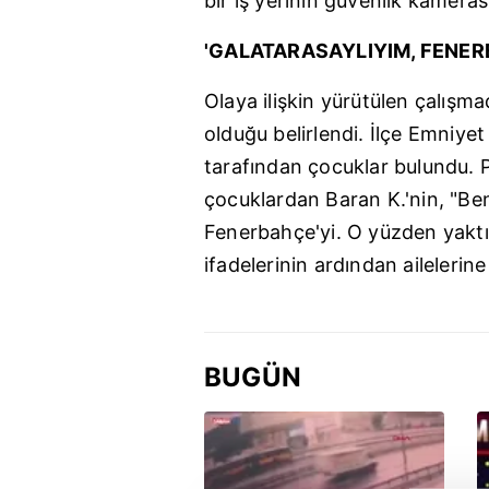
bir iş yerinin güvenlik kameras
'GALATARASAYLIYIM, FENER
Olaya ilişkin yürütülen çalış
olduğu belirlendi. İlçe Emniye
tarafından çocuklar bulundu. P
çocuklardan Baran K.'nin, "Be
Fenerbahçe'yi. O yüzden yaktım
ifadelerinin ardından ailelerine 
BUGÜN