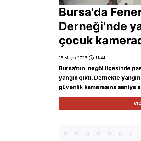
Bursa
'da Fene
Derneği'nde ya
çocuk kamerad
18 Mayıs 2026
11:44
Bursa
'nın
İnegöl
ilçesinde pa
yangın çıktı. Dernekte yangın 
güvenlik kamerasına saniye s
Vİ