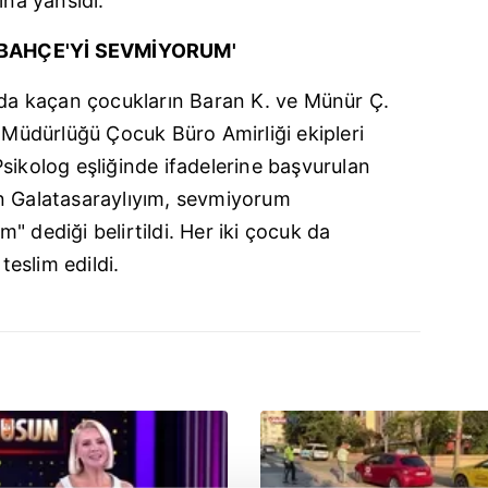
ına yansıdı.
BAHÇE'Yİ SEVMİYORUM'
mada kaçan çocukların Baran K. ve Münür Ç.
t Müdürlüğü Çocuk Büro Amirliği ekipleri
sikolog eşliğinde ifadelerine başvurulan
n Galatasaraylıyım, sevmiyorum
" dediği belirtildi. Her iki çocuk da
teslim edildi.