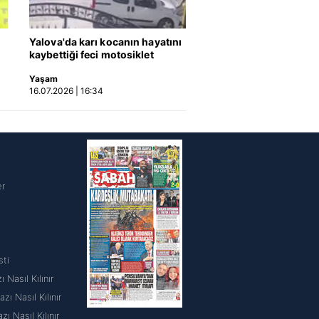
Yalova'da karı kocanın hayatını
kaybettiği feci motosiklet
kazası saniye saniye kameraya
Yaşam
yansıdı | Video
16.07.2026 | 16:34
i
er
sti
 Nasıl Kılınır
ı Nasıl Kılınır
 Nasıl Kılınır