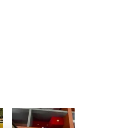
İstanbul'da yeni nesil sokak
çetelerine operasyon: 7
gözaltı | Video
00:28
05.08.2026 | 16:24
Bostancı'da 5. kattan
düşerek hayatını kaybeden
genç kız son yolculuğuna
02:33
05.08.2026 | 16:14
uğurlandı | Video