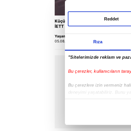
Reddet
Küçükçekmece'de otomobilin
V
İETT otobüsüne çarptığı kaza
F
kamerada | Video
Yaşam
F
05.08.2026 | 14:28
0
Rıza
"Sitelerimizde reklam ve paza
Bu çerezler, kullanıcıların tara
Bu çerezlere izin vermeniz halin
deneyimi yaşatabiliriz. Bunu y
içerikleri sunabilmek adına el
noktasında tek gelir kalemimiz 
Her halükârda, kullanıcılar, bu 