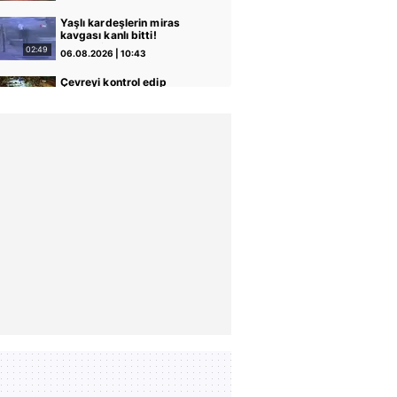
Kurşunlama, kundaklama…
| Video
Yaşlı kardeşlerin miras
kavgası kanlı bitti!
Ağabeyine kurşun
02:49
06.08.2026 | 10:43
yağdırdığı anlar kamerada
| Video
Çevreyi kontrol edip
sandalyeye oturdu, park
boşalınca motosikleti böyle
04:06
06.08.2026 | 10:16
çaldı | Video
Beylikdüzü'nde uyuşturucu
operasyonu: 62 kilo eroin
ve metamfetamin ele
01:00
06.08.2026 | 09:55
geçirildi | Video
Adana'da trafikte tartıştığı
sürücüye testereyle
saldırdı: O anlar kamerada
00:46
06.08.2026 | 09:40
| Video
Şişli'de genç kız, eski
erkek arkadaşı tarafından
öldürüldü! Korkunç
00:23
06.08.2026 | 09:29
cinayetin görüntüsü ortaya
çıktı | Video
Alkollü sürücü, mahalleyi
savaş alanına çevirdi!
Rahat tavırlarıyla polis
02:25
06.08.2026 | 08:27
ekiplerini çileden çıkardı |
Video
Kayseri'deki cinayet
şüphelilerine İHA destekli