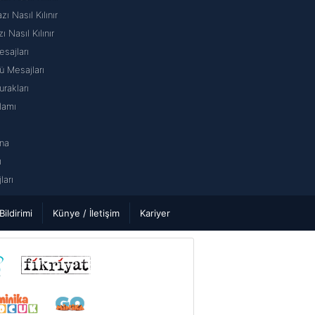
 Nasıl Kılınır
ı Nasıl Kılınır
sajları
 Mesajları
rakları
lamı
na
ı
arı
 Bildirimi
Künye / İletişim
Kariyer