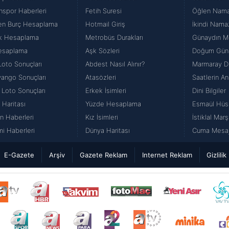
nspor Haberleri
Fetih Suresi
Öğlen Namazı
en Burç Hesaplama
Hotmail Giriş
İkindi Namaz
k Hesaplama
Metrobüs Durakları
Günaydın Me
esaplama
Aşk Sözleri
Doğum Günü
Loto Sonuçları
Abdest Nasıl Alınır?
Marmaray Du
iyango Sonuçları
Atasözleri
Saatlerin An
 Loto Sonuçları
Erkek İsimleri
Dini Bilgiler
 Haritası
Yüzde Hesaplama
Esmaül Hüs
n Haberleri
Kız İsimleri
İstiklal Marş
i Haberleri
Dünya Haritası
Cuma Mesajl
E-Gazete
Arşiv
Gazete Reklam
Internet Reklam
Gizlilik