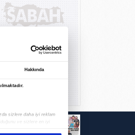
Hakkında
ılmaktadır.
ızda sizlere daha iyi reklam
i
duğunu ve sizlere en iyi
liyetlerimizi karşılamak
r