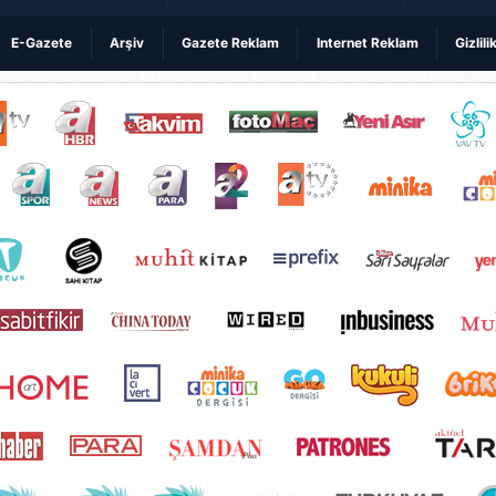
E-Gazete
Arşiv
Gazete Reklam
Internet Reklam
Gizlili