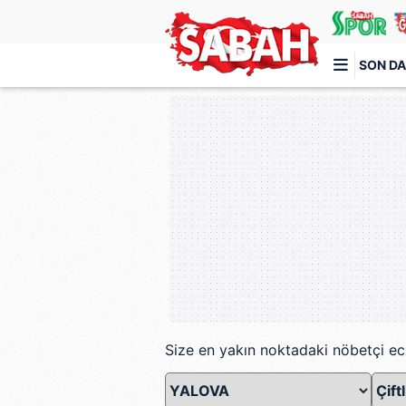
SON DA
Türkiye'nin en iyi haber sitesi
Size en yakın noktadaki nöbetçi ec