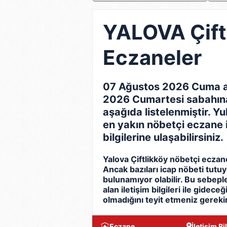
YALOVA Çift
Eczaneler
07 Ağustos 2026 Cuma a
2026 Cumartesi sabahına
aşağıda listelenmiştir. Yu
en yakın nöbetçi eczane ile 
bilgilerine ulaşabilirsiniz.
Yalova Çiftlikköy nöbetçi ecza
Ancak bazıları icap nöbeti tutu
bulunamıyor olabilir. Bu sebep
alan iletişim bilgileri ile gidec
olmadığını teyit etmeniz gerekir
Eczane
İletişim Bil