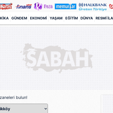
KIKA
GÜNDEM
EKONOMI
YAŞAM
EĞITIM
DÜNYA
RESMI İL
zaneleri bulun!