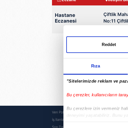
Çiftlik Mah
Hastane
Eczanesi
No:11 Çiftl
Bugün YALOVA ili Çiftlik
Reddet
Rıza
"Sitelerimizde reklam ve paza
Bu çerezler, kullanıcıların tara
Bu çerezlere izin vermeniz halin
Veri Politikası
Canlı Bo
deneyimi yaşatabiliriz. Bunu y
İş İlanları
E Okul
içerikleri sunabilmek adına el
Son Dakika
E Devlet 