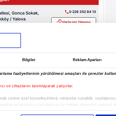
0 226 352 84 13
allesi, Gonca Sokak,
ikköy / Yalova
Harita için Tıklayınız
köy, ilçesinde
1 nöbetçi eczane
bulunuyor.
Bilgiler
Reklam Ayarları
rlama faaliyetlerinin yürütülmesi amaçları ile çerezler kullan
yıcı ve cihazlarını tanımlayarak çalışırlar.
de sizlere özel kişiselleştirilmiş reklamlar sunabilir, sayfalarım
rsa
Yüzde Hesaplama
Vakıa Sures
aparken amacımızın size daha iyi bir reklam deneyimi sunmak ol
Cuma Suresi
Espriler
imizden gelen çabayı gösterdiğimizi ve bu noktada, reklamların ma
Giriş
Yasin Suresi
Tekerlemele