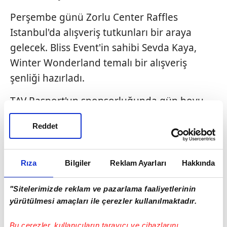
Perşembe günü Zorlu Center Raffles
Istanbul'da alışveriş tutkunları bir araya
gelecek. Bliss Event'in sahibi Sevda Kaya,
Winter Wonderland temalı bir alışveriş
şenliği hazırladı.
TAV Pasport'un sponsorluğunda gün boyu
sürecek etkinlikten elde edilecek gelirin bir
Reddet
bölümüyle; Alzheimer Derneği'ne ve FMV Işık
Lisesi öğrencilerinin Alzheimer Hastalığı
Farkındalık Projesi'ne destek verilecekmiş.
Rıza
Bilgiler
Reklam Ayarları
Hakkında
Aklınızda olsun...
"Sitelerimizde reklam ve pazarlama faaliyetlerinin
yürütülmesi amaçları ile çerezler kullanılmaktadır.
Bu çerezler, kullanıcıların tarayıcı ve cihazlarını