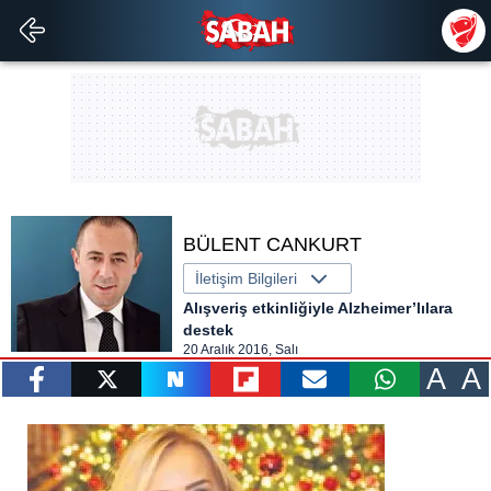
BÜLENT CANKURT
İletişim Bilgileri
Alışveriş etkinliğiyle Alzheimer’lılara
destek
20 Aralık 2016, Salı
A
A
paylaş
tweetle
paylaş
paylaş
paylaş
yazara
gönder