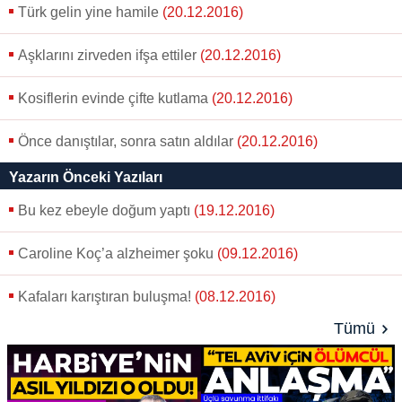
verileriniz işlenmekte olup gerekli olan çerezler bilgi
Türk gelin yine hamile
(20.12.2016)
toplumu hizmetlerinin sunulması amacıyla
kullanılmaktadır. Diğer çerezler, sitemizin daha işlevsel
Aşklarını zirveden ifşa ettiler
(20.12.2016)
kılınması ve kişiselleştirilmesi ve sizlere yönelik
reklam/pazarlama faaliyetlerinin yapılması, amaçlarıyla
Kosiflerin evinde çifte kutlama
(20.12.2016)
sınırlı olarak açık rızanız dahilinde kullanılacaktır.
Önce danıştılar, sonra satın aldılar
(20.12.2016)
Çerezlere ilişkin tercihlerinizi aşağıda yer alan panel
vasıtasıyla belirleyebilirsiniz. Çerezlere ilişkin detaylı bilgi
Yazarın Önceki Yazıları
için Ayarlar butonuna tıklayabilir,
Çerez Bilgilendirme
Bu kez ebeyle doğum yaptı
(19.12.2016)
Metnimizi
ziyaret edebilirsiniz.
Caroline Koç’a alzheimer şoku
(09.12.2016)
6698 sayılı Kişisel Verilerin Korunması Kanunu uyarınca
hazırlanmış Aydınlatma Metnimizi okumak ve sitemizde
Kafaları karıştıran buluşma!
(08.12.2016)
ilgili mevzuata uygun olarak kullanılan çerezlerle ilgili bilgi
Tümü
almak için lütfen
tıklayınız
.