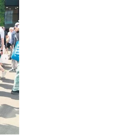
 çerezlerle ilgili bilgi almak için lütfen
tıklayınız
.