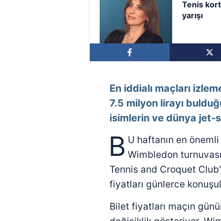
Tenis kort
yarışı
En iddialı maçları izle
7.5 milyon lirayı buldu
isimlerin ve dünya jet-s
B
U haftanın en önemli 
Wimbledon turnuvas
Tennis and Croquet Club'
fiyatları günlerce konuşu
Bilet fiyatları maçın gü