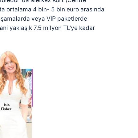
imbledon'da Merkez Kort (Centre
çta ortalama 4 bin- 5 bin euro arasında
ik aşamalarda veya VIP paketlerde
yani yaklaşık 7.5 milyon TL'ye kadar