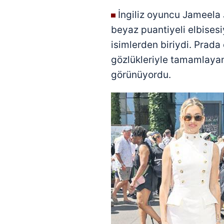
İngiliz oyuncu Jameela 
beyaz puantiyeli elbisesiy
isimlerden biriydi. Prada
gözlükleriyle tamamlayan
görünüyordu.