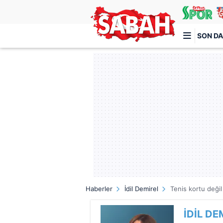
SON DA
Türkiye'nin en iyi haber sitesi
Haberler
İdil Demirel
Tenis kortu değil 
İDİL DE