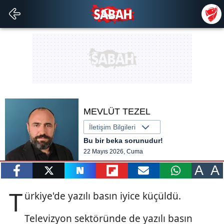
MEVLÜT TEZEL
İletişim Bilgileri
Bu bir beka sorunudur!
22 Mayıs 2026, Cuma
A
A
paylaş
tweetle
paylaş
paylaş
paylaş
yazara
T
ürkiye'de yazılı basın iyice küçüldü.
gönder
Televizyon sektöründe de yazılı basın