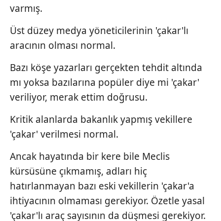
ilgili mevzuata uygun olarak kullanılan çerezlerle ilgili bilgi
varmış.
almak için lütfen
tıklayınız
.
Üst düzey medya yöneticilerinin 'çakar'lı
aracının olması normal.
Bazı köşe yazarları gerçekten tehdit altında
mı yoksa bazılarına popüler diye mi 'çakar'
veriliyor, merak ettim doğrusu.
Kritik alanlarda bakanlık yapmış vekillere
'çakar' verilmesi normal.
Ancak hayatında bir kere bile Meclis
kürsüsüne çıkmamış, adları hiç
hatırlanmayan bazı eski vekillerin 'çakar'a
ihtiyacının olmaması gerekiyor. Özetle yasal
'çakar'lı araç sayısının da düşmesi gerekiyor.