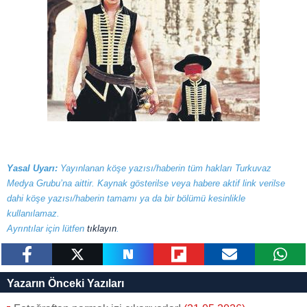
Yasal Uyarı:
Yayınlanan köşe yazısı/haberin tüm hakları Turkuvaz
Medya Grubu’na aittir. Kaynak gösterilse veya habere aktif link verilse
dahi köşe yazısı/haberin tamamı ya da bir bölümü kesinlikle
kullanılamaz.
Ayrıntılar için lütfen
tıklayın
.
paylaş
tweetle
paylaş
paylaş
paylaş
yazara
Yazarın Önceki Yazıları
gönder