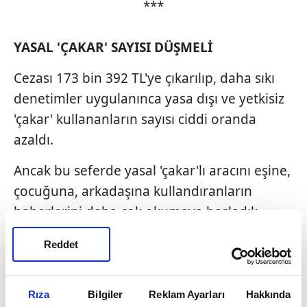
***
YASAL 'ÇAKAR'
SAYISI DÜŞMELİ
Cezası 173 bin 392 TL'ye çıkarılıp, daha sıkı
denetimler uygulanınca yasa dışı ve yetkisiz
'çakar' kullananların sayısı ciddi oranda
azaldı.
Ancak bu seferde yasal 'çakar'lı aracını eşine,
çocuğuna, arkadaşına kullandıranların
haberlerini daha çok okumaya başladık.
Türkiye'de yasal çakar sayısının yaklaşık 15
Reddet
bin adet olduğu söyleniyor.
Devlet büyükleri, koruma altındaki kişiler,
Rıza
Bilgiler
Reklam Ayarları
Hakkında