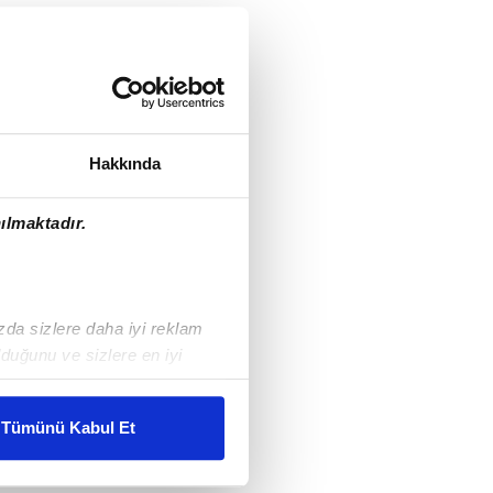
Hakkında
ılmaktadır.
ızda sizlere daha iyi reklam
duğunu ve sizlere en iyi
liyetlerimizi karşılamak
Tümünü Kabul Et
ar gösterilmeyecektir."