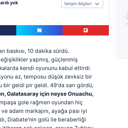
ardı yok
İletişim Bilgileri
an baskısı, 10 dakika sürdü.
ğişiklikler yapmış, güçlenmiş
kalarda kendi oyununu kabul ettirdi.
syonu az, temposu düşük zevksiz bir
u bir geldi pir geldi. 49'da sarı gördü,
n, Galatasaray
için neyse Onuachu,
mpaşa gole rağmen oyundan hiç
 ve adam markajını, ayağa pası iyi
dı, Diabate'nin golü ile beraberliği