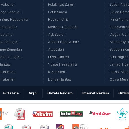
 Haberleri
Felak Nas Suresi
Sabah Namaz
por Haberleri
Fetih Suresi
Öğlen Namazı
n Burç Hesaplama
Hotmail Giriş
İkindi Namaz
 Hesaplama
Metrobüs Durakları
Günaydın Me
saplama
Aşk Sözleri
Doğum Günü
to Sonuçları
Abdest Nasıl Alınır?
Marmaray Du
yango Sonuçları
Atasözleri
Saatlerin A
Loto Sonuçları
Erkek İsimleri
Dini Bilgiler
aritası
Yüzde Hesaplama
Esmaül Hüs
Haberleri
Kız İsimleri
İstiklal Marş
Haberleri
Dünya Haritası
Cuma Mesaj
E-Gazete
Arşiv
Gazete Reklam
Internet Reklam
Gizlili