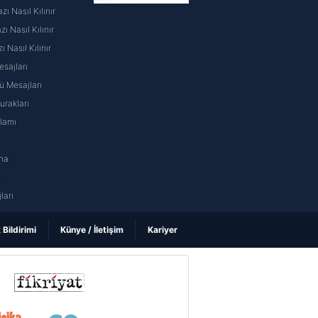
ı Nasıl Kılınır
 Nasıl Kılınır
ı Nasıl Kılınır
sajları
 Mesajları
rakları
nlamı
na
ı
ları
k Bildirimi
Künye / İletişim
Kariyer