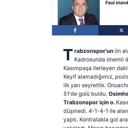
Faul stand
T
rabzonspor'un
ön al
Kadrosunda önemli de
Kasımpaşa ilerleyen daki
Keyif alamadığımız, pozi
ilk yarı seyrettik. Onuach
51'de golü buldu.
Osimhe
Trabzonspor
için o.
Kası
düşmedi. 4-1-4-1 ile alan
yaptı. Kontratakla gol ara