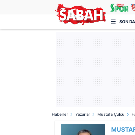
SON DA
Türkiye'nin en iyi haber sitesi
Haberler
Yazarlar
Mustafa Çulcu
F
MUSTA