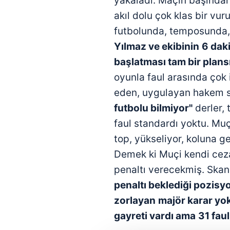
yakaladı. Maçın başından
akıl dolu çok klas bir vuru
futbolunda, temposunda,
Yılmaz ve ekibinin
6 dak
başlatması tam bir plansı
oyunla faul arasında çok i
eden, uygulayan hakem sa
futbolu bilmiyor"
derler, 
faul standardı yoktu. Muç
top, yükseliyor, koluna g
Demek ki Muçi kendi ceza
penaltı verecekmiş. Skan
penaltı beklediği pozis
zorlayan
majör karar yok
gayreti vardı ama
31 faul