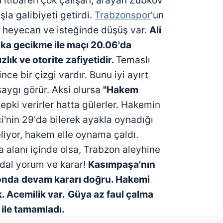
 itibaren çok çalışan, arayan Zubkov
şla galibiyeti getirdi.
Trabzonspor
'un
 heyecan ve isteğinde düşüş var.
Ali
ika gecikme ile maçı 20.06'da
zlık ve otorite
zafiyetidir.
Temaslı
nce bir çizgi vardır. Bunu iyi ayırt
ygı görür. Aksi olursa
"Hakem
tepki verirler hatta gülerler. Hakemin
i'nin 29'da bilerek ayakla oynadığı
eliyor, hakem elle oynama çaldı.
 alanı içinde olsa, Trabzon aleyhine
dal yorum ve karar!
Kasımpaşa'nın
yonda
devam kararı doğru. Hakemi
. Acemilik var.
Güya az faul çalma
 ile tamamladı.