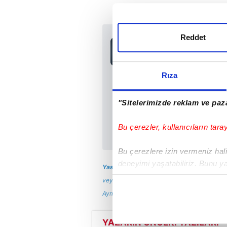
Reddet
Sabah.com.tr Uyg
Uygulamalara Özel Ay
Rıza
"Sitelerimizde reklam ve paza
Bu çerezler, kullanıcıların tara
Bu çerezlere izin vermeniz halin
deneyimi yaşatabiliriz. Bunu y
Yasal Uyarı:
Yayınlanan köşe yazısı/haberin
içerikleri sunabilmek adına el
veya habere aktif link verilse dahi köşe yaz
noktasında tek gelir kalemimiz 
Ayrıntılar için lütfen
tıklayın
.
Her halükârda, kullanıcılar, bu 
YAZARIN ÖNCEKİ YAZILARI