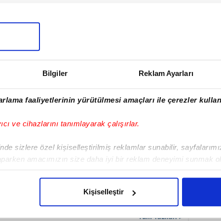
ulamamızı İndirin
rıcalıkları Keşfedin!
Bilgiler
Reklam Ayarları
rlama faaliyetlerinin yürütülmesi amaçları ile çerezler kullan
yıcı ve cihazlarını tanımlayarak çalışırlar.
de sizlere özel kişiselleştirilmiş reklamlar sunabilir, sayfalarım
aparken amacımızın size daha iyi bir reklam deneyimi sunmak ol
 tüm hakları Turkuvaz Medya Grubu’na aittir. Kaynak gösterilse
imizden gelen çabayı gösterdiğimizi ve bu noktada, reklamların ma
ısı/haberin tamamı ya da bir bölümü kesinlikle kullanılamaz.
olduğunu sizlere hatırlatmak isteriz.
Kişiselleştir
çerezlere izin vermedikleri takdirde, kullanıcılara hedefli reklaml
Tüm Yazıları >