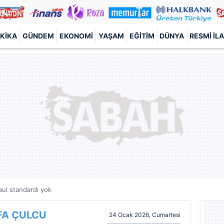
KIKA
GÜNDEM
EKONOMI
YAŞAM
EĞITIM
DÜNYA
RESMI İL
aul standardı yok
FA ÇULCU
24 Ocak 2026, Cumartesi