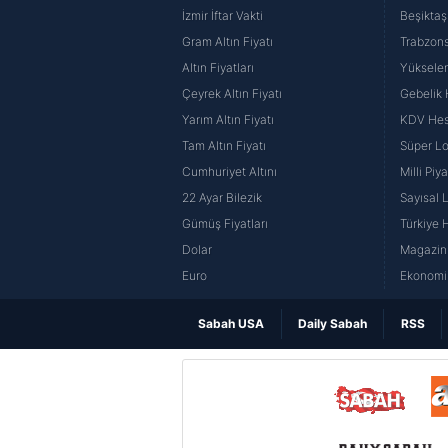
İzmir İftar Vakti
Beşiktaş
Gram Altın Fiyatı
Trabzons
Altın Fiyatları
Yüksele
Çeyrek Altın Fiyatı
Gebelik
Yarım Altın Fiyatı
KDV He
Tam Altın Fiyatı
Süper Lo
Cumhuriyet Altını
Milli Pi
22 Ayar Bilezik
Sayısal 
Gümüş Fiyatları
Türkiye H
Dolar
Magazin 
Euro
Ekonomi 
Sabah USA
Daily Sabah
RSS