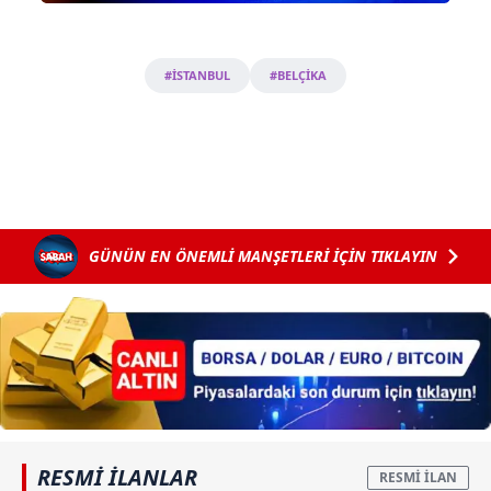
#İSTANBUL
#BELÇİKA
GÜNÜN EN ÖNEMLİ MANŞETLERİ İÇİN TIKLAYIN
RESMİ İLANLAR