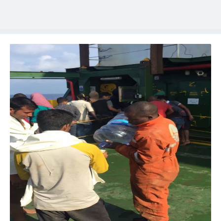
toplumu hizmetlerinin sunulması amacıyla
kullanılmaktadır. Diğer çerezler, sitemizin daha işlevsel
kılınması ve kişiselleştirilmesi ve sizlere yönelik
reklam/pazarlama faaliyetlerinin yapılması, amaçlarıyla
sınırlı olarak açık rızanız dahilinde kullanılacaktır.
Çerezlere ilişkin tercihlerinizi aşağıda yer alan panel
vasıtasıyla belirleyebilirsiniz. Çerezlere ilişkin detaylı bilgi
için Ayarlar butonuna tıklayabilir,
Çerez Bilgilendirme
Metnimizi
ziyaret edebilirsiniz.
6698 sayılı Kişisel Verilerin Korunması Kanunu uyarınca
hazırlanmış Aydınlatma Metnimizi okumak ve sitemizde
ilgili mevzuata uygun olarak kullanılan çerezlerle ilgili bilgi
almak için lütfen
tıklayınız
.