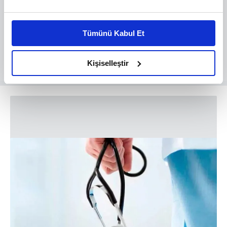
Bu çerezlere izin vermeniz halinde sizlere özel
kişiselleştirilmiş reklamlar sunabilir, sayfalarımızda sizlere
Tümünü Kabul Et
daha iyi reklam deneyimi yaşatabiliriz. Bunu yaparken
amacımızın size daha iyi bir reklam deneyimi sunmak
olduğunu ve sizlere en iyi içerikleri sunabilmek adına
Kişiselleştir
elimizden gelen çabayı gösterdiğimizi ve bu noktada,
reklamların maliyetlerimizi karşılamak noktasında tek gelir
kalemimiz olduğunu sizlere hatırlatmak isteriz.
Her halükârda, kullanıcılar, bu çerezlere izin vermedikleri
takdirde, kullanıcılara hedefli reklamlar
gösterilmeyecektir."
Sizlere daha iyi bir hizmet sunabilmek için İnternet
Sitemizde kendimize ve üçüncü kişilere ait çerezler
kullanılmaktadır. Bu çerezler vasıtasıyla çeşitli kişisel
verileriniz işlenmekte olup gerekli olan çerezler bilgi
toplumu hizmetlerinin sunulması amacıyla