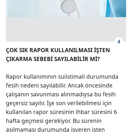
kullanılmaktadır. Diğer çerezler, sitemizin daha işlevsel
kılınması ve kişiselleştirilmesi ve sizlere yönelik
reklam/pazarlama faaliyetlerinin yapılması, amaçlarıyla
sınırlı olarak açık rızanız dahilinde kullanılacaktır.
Çerezlere ilişkin tercihlerinizi aşağıda yer alan panel
4
vasıtasıyla belirleyebilirsiniz. Çerezlere ilişkin detaylı bilgi
ÇOK SIK RAPOR KULLANILMASI İŞTEN
için Ayarlar butonuna tıklayabilir,
Çerez Bilgilendirme
ÇIKARMA SEBEBİ SAYILABİLİR Mİ?
Metnimizi
ziyaret edebilirsiniz.
6698 sayılı Kişisel Verilerin Korunması Kanunu uyarınca
Rapor kullanımının suiistimali durumunda
hazırlanmış Aydınlatma Metnimizi okumak ve sitemizde
fesih nedeni sayılabilir. Ancak öncesinde
ilgili mevzuata uygun olarak kullanılan çerezlerle ilgili bilgi
çalışanın savunması alınmadıysa bu fesih
almak için lütfen
tıklayınız
.
geçersiz sayılır. İşe son verilebilmesi için
kullanılan rapor süresinin ihbar süresini 6
hafta geçmesi gerekiyor. Bu sürenin
aşılmaması durumunda işveren işten