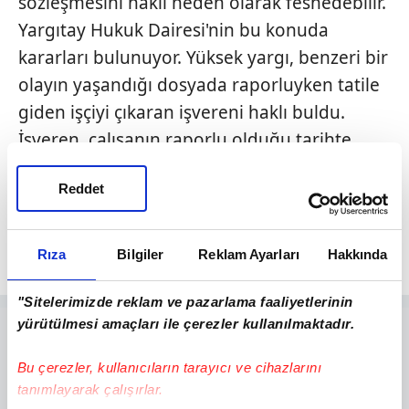
sözleşmesini haklı neden olarak feshedebilir.
Yargıtay Hukuk Dairesi'nin bu konuda
kararları bulunuyor. Yüksek yargı, benzeri bir
olayın yaşandığı dosyada raporluyken tatile
giden işçiyi çıkaran işvereni haklı buldu.
İşveren, çalışanın raporlu olduğu tarihte
havaalanı, memleketinde çektirdiği
Reddet
fotoğraflar ve konum bilgilerini sosyal
medyadan paylaşmasını kanıt olarak
gösterdi.
Rıza
Bilgiler
Reklam Ayarları
Hakkında
"Sitelerimizde reklam ve pazarlama faaliyetlerinin
yürütülmesi amaçları ile çerezler kullanılmaktadır.
Bu çerezler, kullanıcıların tarayıcı ve cihazlarını
tanımlayarak çalışırlar.