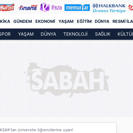
KIKA
GÜNDEM
EKONOMI
YAŞAM
EĞITIM
DÜNYA
RESMI İL
SPOR
YAŞAM
DÜNYA
TEKNOLOJİ
SAĞLIK
KÜLTÜ
SAK'tan üniversite öğrencilerine uyarı!