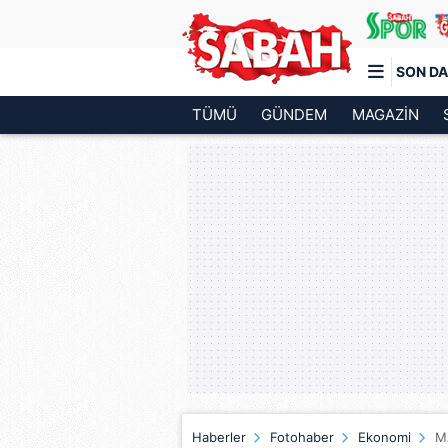
SON DA
TÜMÜ
GÜNDEM
MAGAZİN
Türkiye'nin en iyi haber sitesi
Haberler
Fotohaber
Ekonomi
MA