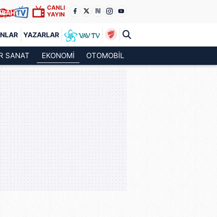
CANLI
YAYIN
ANLAR
YAZARLAR
R SANAT
EKONOMİ
OTOMOBİL