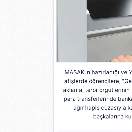
mevzuata uygun olarak kullanılan
MASAK
'ın hazırladığı ve
afişlerde öğrencilere, "G
aklama, terör örgütlerinin 
para transferlerinde bank
ağır hapis cezasıyla ka
başkalarına kul