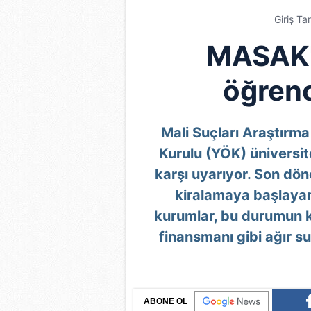
Giriş Ta
MASAK't
öğrenc
Mali Suçları Araştırm
Kurulu (YÖK) üniversit
karşı uyarıyor. Son dö
kiralamaya başlayan
kurumlar, bu durumun k
finansmanı gibi ağır s
ABONE OL