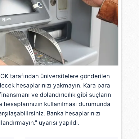
 çerezlerle ilgili bilgi almak için lütfen
tıklayınız
.
YÖK
tarafından üniversitelere gönderilen
elecek hesaplarınızı yakmayın. Kara para
finansmanı ve dolandırıcılık gibi suçların
a hesaplarınızın kullanılması durumunda
rşılaşabilirsiniz. Banka hesaplarınızı
landırmayın." uyarısı yapıldı.