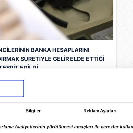
NCİLERİNİN BANKA HESAPLARINI
RMAK SURETİYLE GELİR ELDE ETTİĞİ
TESPİT EDİLDİ
 (
YÖK
), banka hesaplarının yasa dışı
halinde karşılaşabilecekleri tehlikeler
bilgilendirmek amacıyla Mali Suçları
u (
MASAK
) ile işbirliğine gitti.
Bilgiler
Reklam Ayarları
aya göre, Kurul, son dönemde özellikle
rinin banka hesaplarını başkalarına
rlama faaliyetlerinin yürütülmesi amaçları ile çerezler kullan