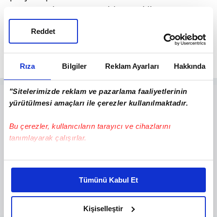
orman yolu onarım, 3 bin 375 kilometre
orman yolu sanat yapısı, 1800 kilometre
Reddet
stabilize yol kaplaması ve 3 bin kilometre
yeni orman yolu çalışması yapılacak.
Rıza
Bilgiler
Reklam Ayarları
Hakkında
"Sitelerimizde reklam ve pazarlama faaliyetlerinin
yürütülmesi amaçları ile çerezler kullanılmaktadır.
Bu çerezler, kullanıcıların tarayıcı ve cihazlarını
tanımlayarak çalışırlar.
Bu çerezlere izin vermeniz halinde sizlere özel
kişiselleştirilmiş reklamlar sunabilir, sayfalarımızda sizlere
Tümünü Kabul Et
daha iyi reklam deneyimi yaşatabiliriz. Bunu yaparken
amacımızın size daha iyi bir reklam deneyimi sunmak
olduğunu ve sizlere en iyi içerikleri sunabilmek adına
Kişiselleştir