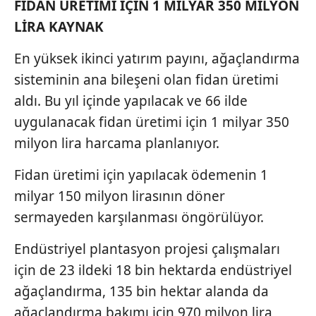
FİDAN ÜRETİMİ İÇİN 1 MİLYAR 350 MİLYON
vasıtasıyla belirleyebilirsiniz. Çerezlere ilişkin detaylı bilgi
LİRA KAYNAK
için Ayarlar butonuna tıklayabilir,
Çerez Bilgilendirme
Metnimizi
ziyaret edebilirsiniz.
En yüksek ikinci yatırım payını, ağaçlandırma
6698 sayılı Kişisel Verilerin Korunması Kanunu uyarınca
sisteminin ana bileşeni olan fidan üretimi
hazırlanmış Aydınlatma Metnimizi okumak ve sitemizde
aldı. Bu yıl içinde yapılacak ve 66 ilde
ilgili mevzuata uygun olarak kullanılan çerezlerle ilgili bilgi
uygulanacak fidan üretimi için 1 milyar 350
almak için lütfen
tıklayınız
.
milyon lira harcama planlanıyor.
Fidan üretimi için yapılacak ödemenin 1
milyar 150 milyon lirasının döner
sermayeden karşılanması öngörülüyor.
Endüstriyel plantasyon projesi çalışmaları
için de 23 ildeki 18 bin hektarda endüstriyel
ağaçlandırma, 135 bin hektar alanda da
ağaçlandırma bakımı için 970 milyon lira