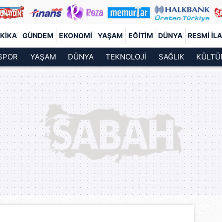
KIKA
GÜNDEM
EKONOMI
YAŞAM
EĞITIM
DÜNYA
RESMI İL
SPOR
YAŞAM
DÜNYA
TEKNOLOJİ
SAĞLIK
KÜLTÜ