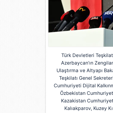
Türk Devletleri Teşkilat
Azerbaycan
'ın Zengila
Ulaştırma ve Altyapı Ba
Teşkilatı Genel Sekret
Cumhuriyeti Dijital Kalkı
Özbekistan Cumhuriyet
Kazakistan Cumhuriyet
Kalıakparov, Kuzey Kı