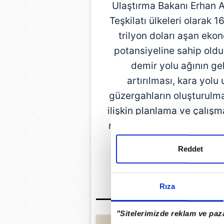
Ulaştırma Bakanı Erhan Arı
Teşkilatı ülkeleri olarak
trilyon doları aşan eko
potansiyeline sahip olduk
demir yolu ağının geli
artırılması, kara yolu
güzergahların oluşturulmas
ilişkin planlama ve çalışm
muazzam yatırımlarla ülk
kapasitesinin de artırı
Reddet
çalışmalarını bu yönde
d
Rıza
"Sitelerimizde reklam ve paza