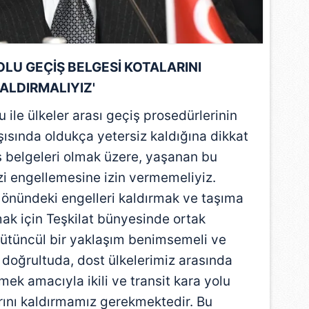
 çerezlerle ilgili bilgi almak için lütfen
tıklayınız
.
OLU GEÇİŞ BELGESİ KOTALARINI
ALDIRMALIYIZ'
 ile ülkeler arası geçiş prosedürlerinin
rşısında oldukça yetersiz kaldığına dikkat
ş belgeleri olmak üzere, yaşanan bu
mizi engellemesine izin vermemeliyiz.
n önündeki engelleri kaldırmak ve taşıma
mak için Teşkilat bünyesinde ortak
ütüncül bir yaklaşım benimsemeli ve
 doğrultuda, dost ülkelerimiz arasında
mek amacıyla ikili ve transit kara yolu
rını kaldırmamız gerekmektedir. Bu