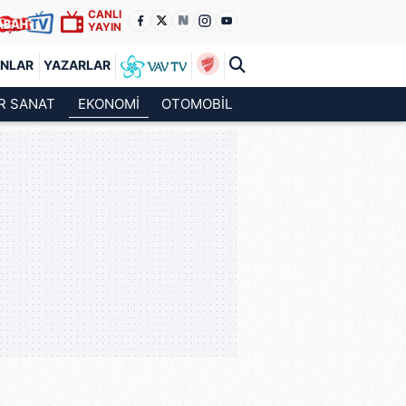
CANLI
YAYIN
ANLAR
YAZARLAR
R SANAT
EKONOMİ
OTOMOBİL