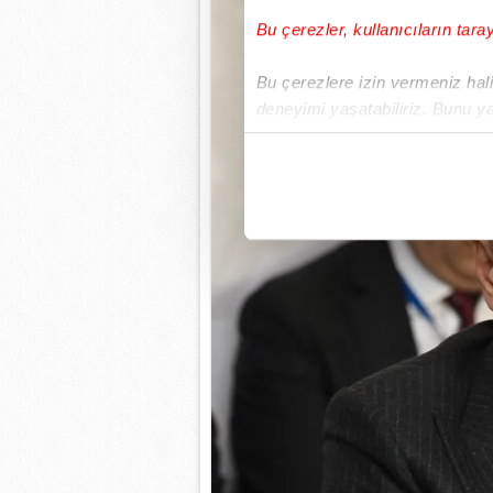
Bu çerezler, kullanıcıların tara
Bu çerezlere izin vermeniz halin
deneyimi yaşatabiliriz. Bunu y
içerikleri sunabilmek adına el
noktasında tek gelir kalemimiz 
Her halükârda, kullanıcılar, bu 
Sizlere daha iyi bir hizmet sun
çerezler vasıtasıyla çeşitli kiş
amacıyla kullanılmaktadır. Diğer
reklam/pazarlama faaliyetlerinin
Çerezlere ilişkin tercihlerinizi 
butonuna tıklayabilir,
Çerez Bi
6698 sayılı Kişisel Verilerin 