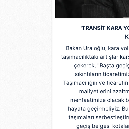
mevzuata uygun olarak kullanılan
'TRANSİT KARA Y
K
Bakan Uraloğlu, kara yolu
taşımacılıktaki artışlar ka
çekerek, "Başta geçi
sıkıntıların ticareti
Taşımacılığın ve ticareti
maliyetlerini azalt
menfaatimize olacak b
hayata geçirmeliyiz. Bu
taşımaları serbestleştir
geçiş belgesi kotala