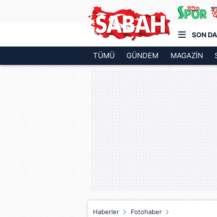
SON DA
TÜMÜ
GÜNDEM
MAGAZİN
Türkiye'nin en iyi haber sitesi
Haberler
Fotohaber