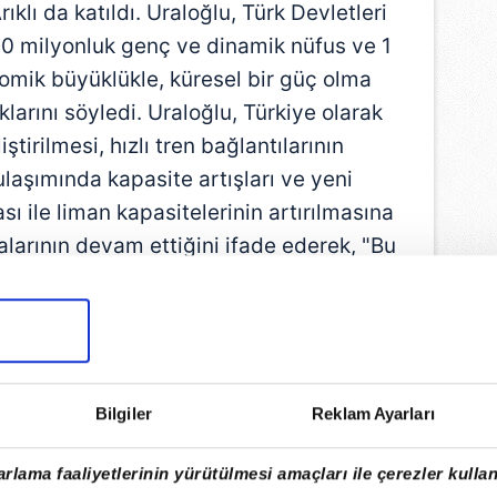
klı da katıldı. Uraloğlu, Türk Devletleri
 160 milyonluk genç ve dinamik nüfus ve 1
nomik büyüklükle, küresel bir güç olma
larını söyledi. Uraloğlu,
Türkiye
olarak
ştirilmesi, hızlı tren bağlantılarının
 ulaşımında kapasite artışları ve yeni
ı ile liman kapasitelerinin artırılmasına
alarının devam ettiğini ifade ederek, "Bu
elerimiz üzerinden geçen Orta Koridorun
lmasını hedeflemekteyiz. Tüm üyelerin
 hızlandırdığını görmekten memnuniyet
uyuyoruz" dedi.
Bilgiler
Reklam Ayarları
rlama faaliyetlerinin yürütülmesi amaçları ile çerezler kullan