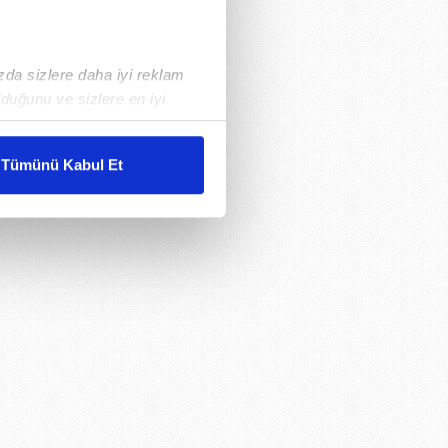
ızda sizlere daha iyi reklam
duğunu ve sizlere en iyi
liyetlerimizi karşılamak
Tümünü Kabul Et
ar gösterilmeyecektir."
çerezler kullanılmaktadır. Bu
u hizmetlerinin sunulması
i ve sizlere yönelik
nılacaktır.
kin detaylı bilgi için Ayarlar
ak ve sitemizde ilgili