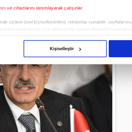
yıcı ve cihazlarını tanımlayarak çalışırlar.
de sizlere özel kişiselleştirilmiş reklamlar sunabilir, sayfalarım
aparken amacımızın size daha iyi bir reklam deneyimi sunmak ol
imizden gelen çabayı gösterdiğimizi ve bu noktada, reklamların ma
olduğunu sizlere hatırlatmak isteriz.
Kişiselleştir
çerezlere izin vermedikleri takdirde, kullanıcılara hedefli reklaml
abilmek için İnternet Sitemizde kendimize ve üçüncü kişilere ait 
isel verileriniz işlenmekte olup gerekli olan çerezler bilgi toplum
 çerezler, sitemizin daha işlevsel kılınması ve kişiselleştirilmes
 yapılması, amaçlarıyla sınırlı olarak açık rızanız dahilinde kulla
aşağıda yer alan panel vasıtasıyla belirleyebilirsiniz. Çerezlere iliş
lgilendirme Metnimizi
ziyaret edebilirsiniz.
Korunması Kanunu uyarınca hazırlanmış Aydınlatma Metnimizi okum