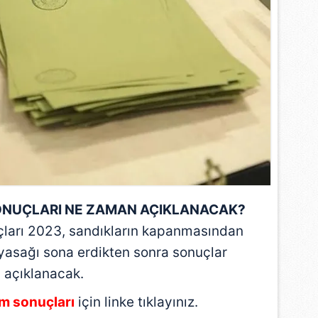
 çerezlerle ilgili bilgi almak için lütfen
tıklayınız
.
ONUÇLARI NE ZAMAN AÇIKLANACAK?
ları 2023, sandıkların kapanmasından
yasağı sona erdikten sonra sonuçlar
açıklanacak.
m sonuçları
için linke tıklayınız.