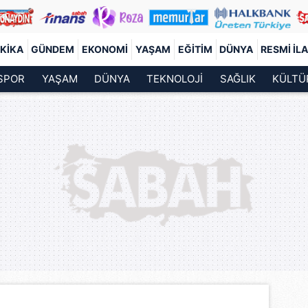
KIKA
GÜNDEM
EKONOMI
YAŞAM
EĞITIM
DÜNYA
RESMI İL
SPOR
YAŞAM
DÜNYA
TEKNOLOJİ
SAĞLIK
KÜLTÜ