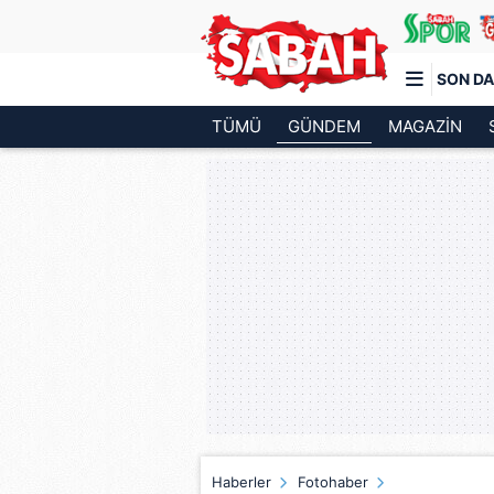
SON DA
TÜMÜ
GÜNDEM
MAGAZİN
Türkiye'nin en iyi haber sitesi
Haberler
Fotohaber