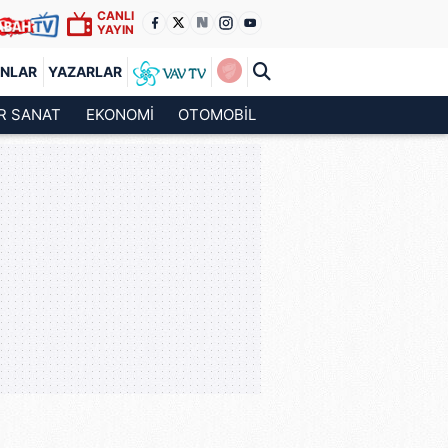
CANLI
YAYIN
ANLAR
YAZARLAR
R SANAT
EKONOMİ
OTOMOBİL