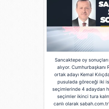
Sancaktepe
oy sonuçları
alıyor. Cumhurbaşkanı R
ortak adayı Kemal Kılıçda
pusulada göreceği iki i
seçimlerinde 4 adaydan hi
seçimler ikinci tura ka
canlı olarak sabah.com.tr