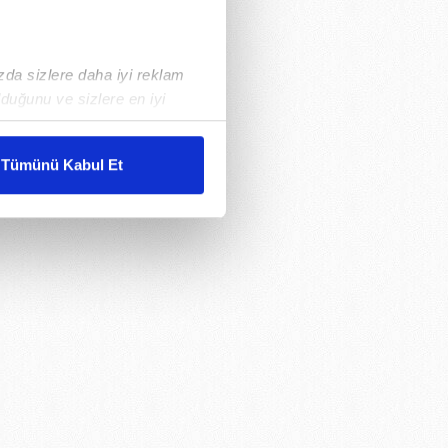
ızda sizlere daha iyi reklam
duğunu ve sizlere en iyi
liyetlerimizi karşılamak
Tümünü Kabul Et
ar gösterilmeyecektir."
çerezler kullanılmaktadır. Bu
u hizmetlerinin sunulması
i ve sizlere yönelik
nılacaktır.
kin detaylı bilgi için Ayarlar
ak ve sitemizde ilgili