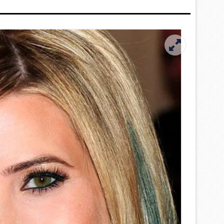
 çerezlerle ilgili bilgi almak için lütfen
tıklayınız
.