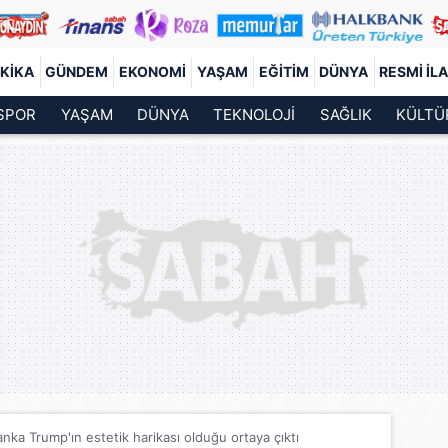
KIKA
GÜNDEM
EKONOMI
YAŞAM
EĞITIM
DÜNYA
RESMI İL
SPOR
YAŞAM
DÜNYA
TEKNOLOJİ
SAĞLIK
KÜLTÜ
anka Trump'ın estetik harikası olduğu ortaya çıktı