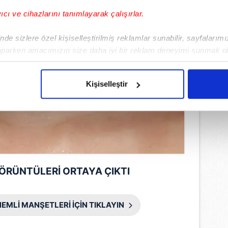
yıcı ve cihazlarını tanımlayarak çalışırlar.
de sizlere özel kişiselleştirilmiş reklamlar sunabilir, sayfalarım
aparken amacımızın size daha iyi bir reklam deneyimi sunmak ol
imizden gelen çabayı gösterdiğimizi ve bu noktada, reklamların ma
olduğunu sizlere hatırlatmak isteriz.
Kişiselleştir
çerezlere izin vermedikleri takdirde, kullanıcılara hedefli reklaml
abilmek için İnternet Sitemizde kendimize ve üçüncü kişilere ait 
isel verileriniz işlenmekte olup gerekli olan çerezler bilgi toplum
 çerezler, sitemizin daha işlevsel kılınması ve kişiselleştirilmes
 yapılması, amaçlarıyla sınırlı olarak açık rızanız dahilinde kulla
GÖRÜNTÜLERİ ORTAYA ÇIKTI
aşağıda yer alan panel vasıtasıyla belirleyebilirsiniz. Çerezlere iliş
lgilendirme Metnimizi
ziyaret edebilirsiniz.
EMLİ MANŞETLERİ İÇİN TIKLAYIN
Korunması Kanunu uyarınca hazırlanmış Aydınlatma Metnimizi okum