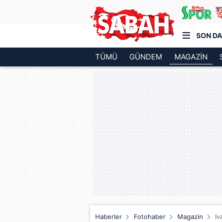
SON DA
TÜMÜ
GÜNDEM
MAGAZİN
Türkiye'nin en iyi haber sitesi
Haberler
Fotohaber
Magazin
Iv