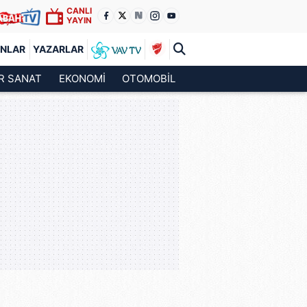
CANLI
YAYIN
ANLAR
YAZARLAR
R SANAT
EKONOMİ
OTOMOBİL