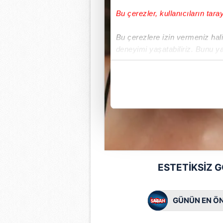
Bu çerezler, kullanıcıların tara
Bu çerezlere izin vermeniz halin
deneyimi yaşatabiliriz. Bunu y
içerikleri sunabilmek adına el
noktasında tek gelir kalemimiz 
Her halükârda, kullanıcılar, bu 
Sizlere daha iyi bir hizmet sun
çerezler vasıtasıyla çeşitli kiş
amacıyla kullanılmaktadır. Diğer
reklam/pazarlama faaliyetlerinin
ESTETİKSİZ 
Çerezlere ilişkin tercihlerinizi 
butonuna tıklayabilir,
Çerez Bi
GÜNÜN EN ÖN
6698 sayılı Kişisel Verilerin 