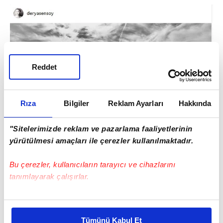
Reddet
Rıza
Bilgiler
Reklam Ayarları
Hakkında
"Sitelerimizde reklam ve pazarlama faaliyetlerinin
yürütülmesi amaçları ile çerezler kullanılmaktadır.
Bu çerezler, kullanıcıların tarayıcı ve cihazlarını
tanımlayarak çalışırlar.
Bu çerezlere izin vermeniz halinde sizlere özel
3
kişiselleştirilmiş reklamlar sunabilir, sayfalarımızda sizlere
Derya Şensoy
Tümünü Kabul Et