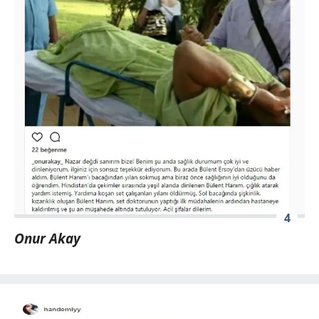
sınırlı olarak açık rızanız dahilinde kullanılacaktır.
Çerezlere ilişkin tercihlerinizi aşağıda yer alan panel
vasıtasıyla belirleyebilirsiniz. Çerezlere ilişkin detaylı bilgi
için Ayarlar butonuna tıklayabilir,
Çerez Bilgilendirme
Metnimizi
ziyaret edebilirsiniz.
6698 sayılı Kişisel Verilerin Korunması Kanunu uyarınca
hazırlanmış Aydınlatma Metnimizi okumak ve sitemizde
ilgili mevzuata uygun olarak kullanılan çerezlerle ilgili bilgi
almak için lütfen
tıklayınız
.
4
Onur Akay