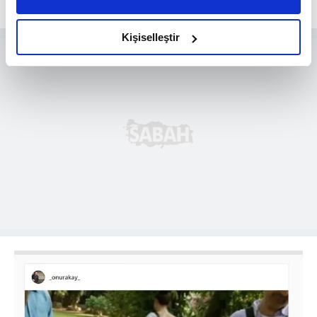
daha iyi reklam deneyimi yaşatabiliriz. Bunu yaparken
amacımızın size daha iyi bir reklam deneyimi sunmak
olduğunu ve sizlere en iyi içerikleri sunabilmek adına
Kişiselleştir
elimizden gelen çabayı gösterdiğimizi ve bu noktada,
reklamların maliyetlerimizi karşılamak noktasında tek gelir
kalemimiz olduğunu sizlere hatırlatmak isteriz.
Her halükârda, kullanıcılar, bu çerezlere izin vermedikleri
takdirde, kullanıcılara hedefli reklamlar
gösterilmeyecektir."
Sizlere daha iyi bir hizmet sunabilmek için İnternet
Sitemizde kendimize ve üçüncü kişilere ait çerezler
kullanılmaktadır. Bu çerezler vasıtasıyla çeşitli kişisel
verileriniz işlenmekte olup gerekli olan çerezler bilgi
toplumu hizmetlerinin sunulması amacıyla
kullanılmaktadır. Diğer çerezler, sitemizin daha işlevsel
kılınması ve kişiselleştirilmesi ve sizlere yönelik
reklam/pazarlama faaliyetlerinin yapılması, amaçlarıyla