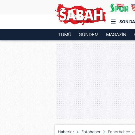
SON DA
TÜMÜ
GÜNDEM
MAGAZİN
Türkiye'nin en iyi haber sitesi
Haberler
Fotohaber
Fenerbahçe ve