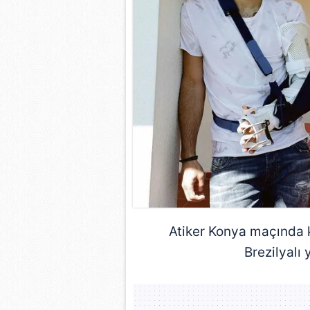
mevzuata uygun olarak kullanılan
Atiker Konya maçında k
Brezilyalı