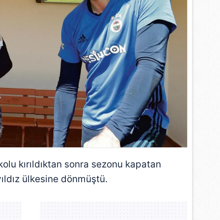
 çerezlerle ilgili bilgi almak için lütfen
tıklayınız
.
olu kırıldıktan sonra sezonu kapatan
 yıldız ülkesine dönmüştü.