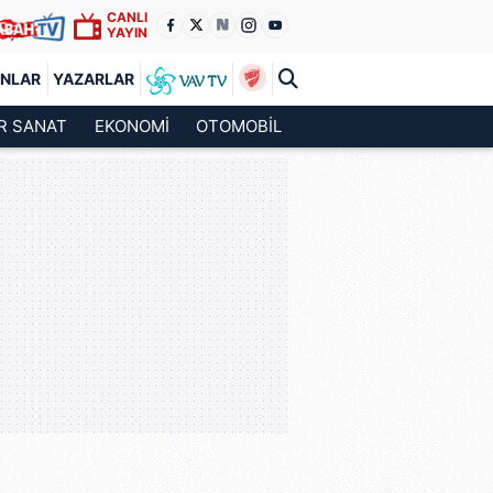
CANLI
YAYIN
ANLAR
YAZARLAR
R SANAT
EKONOMİ
OTOMOBİL