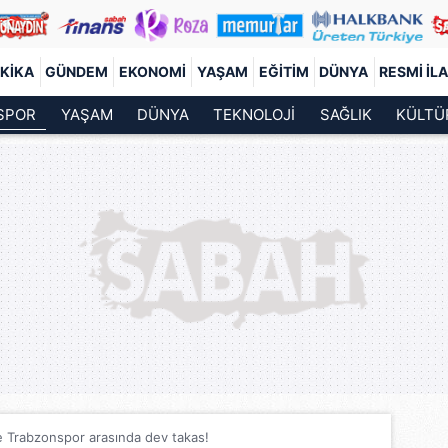
KIKA
GÜNDEM
EKONOMI
YAŞAM
EĞITIM
DÜNYA
RESMI İL
SPOR
YAŞAM
DÜNYA
TEKNOLOJİ
SAĞLIK
KÜLTÜ
 Trabzonspor arasında dev takas!