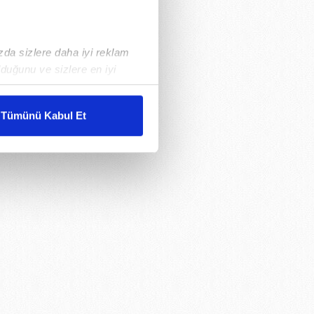
ızda sizlere daha iyi reklam
duğunu ve sizlere en iyi
liyetlerimizi karşılamak
Tümünü Kabul Et
ar gösterilmeyecektir."
çerezler kullanılmaktadır. Bu
u hizmetlerinin sunulması
i ve sizlere yönelik
nılacaktır.
kin detaylı bilgi için Ayarlar
ak ve sitemizde ilgili