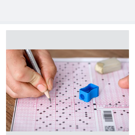
kullanılmaktadır. Diğer çerezler, sitemizin daha işlevsel
kılınması ve kişiselleştirilmesi ve sizlere yönelik
reklam/pazarlama faaliyetlerinin yapılması, amaçlarıyla
sınırlı olarak açık rızanız dahilinde kullanılacaktır.
Çerezlere ilişkin tercihlerinizi aşağıda yer alan panel
vasıtasıyla belirleyebilirsiniz. Çerezlere ilişkin detaylı bilgi
için Ayarlar butonuna tıklayabilir,
Çerez Bilgilendirme
Metnimizi
ziyaret edebilirsiniz.
6698 sayılı Kişisel Verilerin Korunması Kanunu uyarınca
hazırlanmış Aydınlatma Metnimizi okumak ve sitemizde
ilgili mevzuata uygun olarak kullanılan çerezlerle ilgili bilgi
almak için lütfen
tıklayınız
.