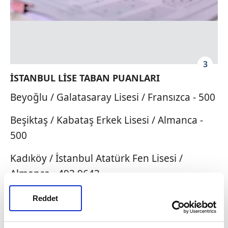
3
İSTANBUL LİSE TABAN PUANLARI
Beyoğlu / Galatasaray Lisesi / Fransızca - 500
Beşiktaş / Kabataş Erkek Lisesi / Almanca -
500
Kadıköy / İstanbul Atatürk Fen Lisesi /
Almanca - 493,9643
Fatih / Cağaloğlu Anadolu Lisesi / Almanca -
Reddet
491,796