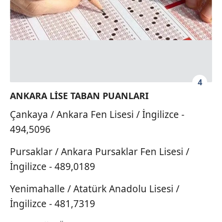
hazırlanmış Aydınlatma Metnimizi okumak ve sitemizde
ilgili mevzuata uygun olarak kullanılan çerezlerle ilgili bilgi
almak için lütfen
tıklayınız
.
4
ANKARA LİSE TABAN PUANLARI
Çankaya / Ankara Fen Lisesi / İngilizce -
494,5096
Pursaklar / Ankara Pursaklar Fen Lisesi /
İngilizce - 489,0189
Yenimahalle / Atatürk Anadolu Lisesi /
İngilizce - 481,7319