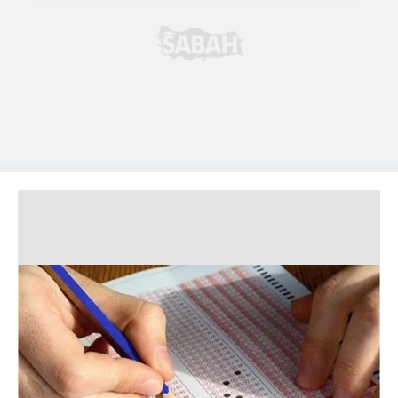
takdirde, kullanıcılara hedefli reklamlar
gösterilmeyecektir."
Sizlere daha iyi bir hizmet sunabilmek için İnternet
Sitemizde kendimize ve üçüncü kişilere ait çerezler
kullanılmaktadır. Bu çerezler vasıtasıyla çeşitli kişisel
verileriniz işlenmekte olup gerekli olan çerezler bilgi
toplumu hizmetlerinin sunulması amacıyla
kullanılmaktadır. Diğer çerezler, sitemizin daha işlevsel
kılınması ve kişiselleştirilmesi ve sizlere yönelik
reklam/pazarlama faaliyetlerinin yapılması, amaçlarıyla
sınırlı olarak açık rızanız dahilinde kullanılacaktır.
Çerezlere ilişkin tercihlerinizi aşağıda yer alan panel
vasıtasıyla belirleyebilirsiniz. Çerezlere ilişkin detaylı bilgi
için Ayarlar butonuna tıklayabilir,
Çerez Bilgilendirme
Metnimizi
ziyaret edebilirsiniz.
6698 sayılı Kişisel Verilerin Korunması Kanunu uyarınca