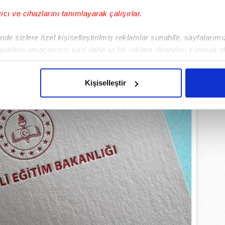
EMLİ MANŞETLERİ İÇİN TIKLAYIN
yıcı ve cihazlarını tanımlayarak çalışırlar.
de sizlere özel kişiselleştirilmiş reklamlar sunabilir, sayfalarım
aparken amacımızın size daha iyi bir reklam deneyimi sunmak ol
imizden gelen çabayı gösterdiğimizi ve bu noktada, reklamların ma
olduğunu sizlere hatırlatmak isteriz.
Kişiselleştir
çerezlere izin vermedikleri takdirde, kullanıcılara hedefli reklaml
abilmek için İnternet Sitemizde kendimize ve üçüncü kişilere ait 
isel verileriniz işlenmekte olup gerekli olan çerezler bilgi toplum
 çerezler, sitemizin daha işlevsel kılınması ve kişiselleştirilmes
 yapılması, amaçlarıyla sınırlı olarak açık rızanız dahilinde kulla
aşağıda yer alan panel vasıtasıyla belirleyebilirsiniz. Çerezlere iliş
lgilendirme Metnimizi
ziyaret edebilirsiniz.
Korunması Kanunu uyarınca hazırlanmış Aydınlatma Metnimizi okum