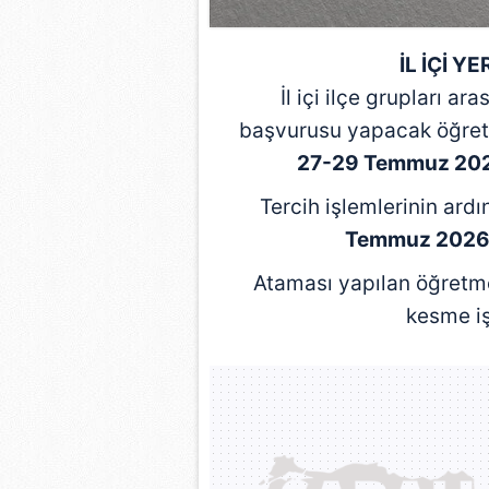
mevzuata uygun olarak kullanılan
İL İÇİ Y
İl içi ilçe grupları a
başvurusu yapacak öğretm
27-29 Temmuz 20
Tercih işlemlerinin ard
Temmuz 202
Ataması yapılan öğretm
kesme iş