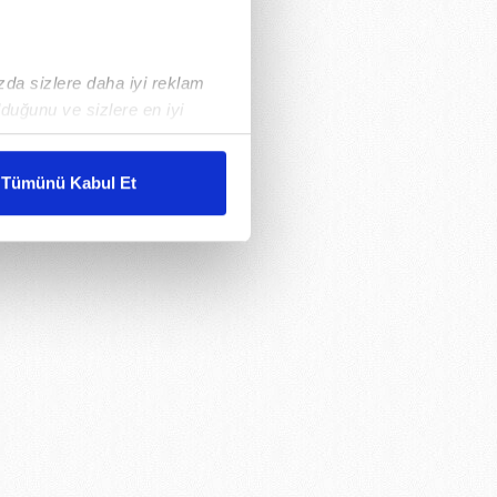
ızda sizlere daha iyi reklam
duğunu ve sizlere en iyi
liyetlerimizi karşılamak
Tümünü Kabul Et
ar gösterilmeyecektir."
çerezler kullanılmaktadır. Bu
u hizmetlerinin sunulması
i ve sizlere yönelik
nılacaktır.
kin detaylı bilgi için Ayarlar
ak ve sitemizde ilgili