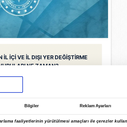
L İÇİ VE İL DIŞI YER DEĞİŞTİRME
VURULARI NE ZAMAN?
atili mazerete bağlı yer değiştirme
 aşaması, hem il içi hem de iller arası
-24 Temmuz 2026
tarihleri arasında
yapılacak.
Bilgiler
Reklam Ayarları
rlama faaliyetlerinin yürütülmesi amaçları ile çerezler kullan