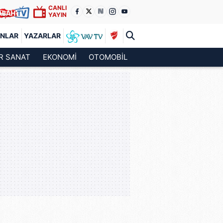
CANLI
YAYIN
ANLAR
YAZARLAR
R SANAT
EKONOMİ
OTOMOBİL