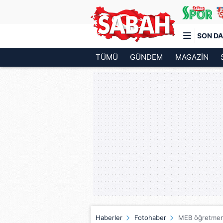
SON DA
TÜMÜ
GÜNDEM
MAGAZİN
Türkiye'nin en iyi haber sitesi
Haberler
Fotohaber
MEB öğretmen ye