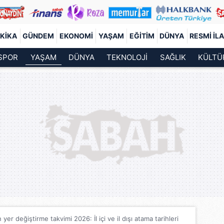
KIKA
GÜNDEM
EKONOMI
YAŞAM
EĞITIM
DÜNYA
RESMI İL
SPOR
YAŞAM
DÜNYA
TEKNOLOJİ
SAĞLIK
KÜLTÜ
r değiştirme takvimi 2026: İl içi ve il dışı atama tarihleri