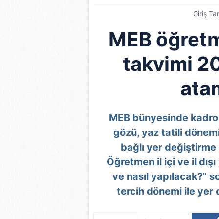
Giriş Ta
MEB öğretm
takvimi 202
atam
MEB bünyesinde kadrol
gözü, yaz tatili dönemi
bağlı yer değiştirme
Öğretmen il içi ve il dı
ve nasıl yapılacak?" s
tercih dönemi ile yer 