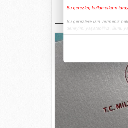
GÜNÜN EN ÖN
Bu çerezler, kullanıcıların tara
Bu çerezlere izin vermeniz halin
deneyimi yaşatabiliriz. Bunu y
içerikleri sunabilmek adına el
noktasında tek gelir kalemimiz 
Her halükârda, kullanıcılar, bu 
Sizlere daha iyi bir hizmet sun
çerezler vasıtasıyla çeşitli kiş
amacıyla kullanılmaktadır. Diğer
reklam/pazarlama faaliyetlerinin
Çerezlere ilişkin tercihlerinizi 
butonuna tıklayabilir,
Çerez Bi
6698 sayılı Kişisel Verilerin 