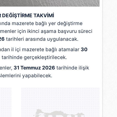
 çerezlerle ilgili bilgi almak için lütfen
tıklayınız
.
ER DEĞİŞTİRME TAKVİMİ
rasında mazerete bağlı yer değiştirme
enler için ikinci aşama başvuru süreci
26
tarihleri arasında uygulanacak.
ından il içi mazerete bağlı atamalar
30
6
tarihinde gerçekleştirilecek.
enler,
31 Temmuz 2026
tarihinde ilişik
lemlerini yapabilecek.