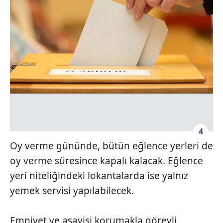
hazırlanmış Aydınlatma Metnimizi okumak ve sitemizde
ilgili mevzuata uygun olarak kullanılan çerezlerle ilgili bilgi
almak için lütfen
tıklayınız
.
4
Oy verme gününde, bütün eğlence yerleri de
oy verme süresince kapalı kalacak. Eğlence
yeri niteliğindeki lokantalarda ise yalnız
yemek servisi yapılabilecek.
Emniyet ve asayişi korumakla görevli