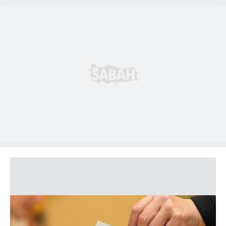
takdirde, kullanıcılara hedefli reklamlar
gösterilmeyecektir."
Sizlere daha iyi bir hizmet sunabilmek için İnternet
Sitemizde kendimize ve üçüncü kişilere ait çerezler
kullanılmaktadır. Bu çerezler vasıtasıyla çeşitli kişisel
verileriniz işlenmekte olup gerekli olan çerezler bilgi
toplumu hizmetlerinin sunulması amacıyla
kullanılmaktadır. Diğer çerezler, sitemizin daha işlevsel
kılınması ve kişiselleştirilmesi ve sizlere yönelik
reklam/pazarlama faaliyetlerinin yapılması, amaçlarıyla
sınırlı olarak açık rızanız dahilinde kullanılacaktır.
Çerezlere ilişkin tercihlerinizi aşağıda yer alan panel
vasıtasıyla belirleyebilirsiniz. Çerezlere ilişkin detaylı bilgi
için Ayarlar butonuna tıklayabilir,
Çerez Bilgilendirme
Metnimizi
ziyaret edebilirsiniz.
6698 sayılı Kişisel Verilerin Korunması Kanunu uyarınca