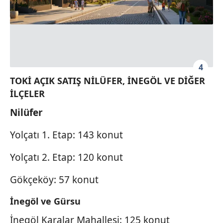
6698 sayılı Kişisel Verilerin Korunması Kanunu uyarınca
hazırlanmış Aydınlatma Metnimizi okumak ve sitemizde
ilgili mevzuata uygun olarak kullanılan çerezlerle ilgili bilgi
almak için lütfen
tıklayınız
.
4
TOKİ AÇIK SATIŞ NİLÜFER, İNEGÖL VE DİĞER
İLÇELER
Nilüfer
Yolçatı 1. Etap: 143 konut
Yolçatı 2. Etap: 120 konut
Gökçeköy: 57 konut
İnegöl ve Gürsu
İnegöl Karalar Mahallesi: 125 konut