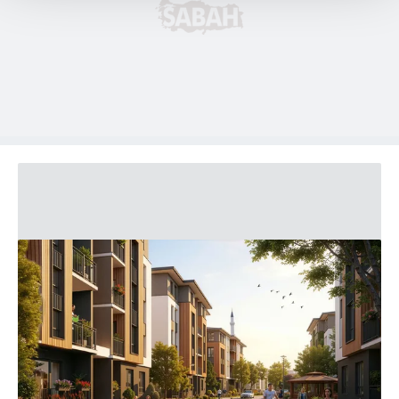
Her halükârda, kullanıcılar, bu çerezlere izin vermedikleri
takdirde, kullanıcılara hedefli reklamlar
gösterilmeyecektir."
Sizlere daha iyi bir hizmet sunabilmek için İnternet
Sitemizde kendimize ve üçüncü kişilere ait çerezler
kullanılmaktadır. Bu çerezler vasıtasıyla çeşitli kişisel
verileriniz işlenmekte olup gerekli olan çerezler bilgi
toplumu hizmetlerinin sunulması amacıyla
kullanılmaktadır. Diğer çerezler, sitemizin daha işlevsel
kılınması ve kişiselleştirilmesi ve sizlere yönelik
reklam/pazarlama faaliyetlerinin yapılması, amaçlarıyla
sınırlı olarak açık rızanız dahilinde kullanılacaktır.
Çerezlere ilişkin tercihlerinizi aşağıda yer alan panel
vasıtasıyla belirleyebilirsiniz. Çerezlere ilişkin detaylı bilgi
için Ayarlar butonuna tıklayabilir,
Çerez Bilgilendirme
Metnimizi
ziyaret edebilirsiniz.