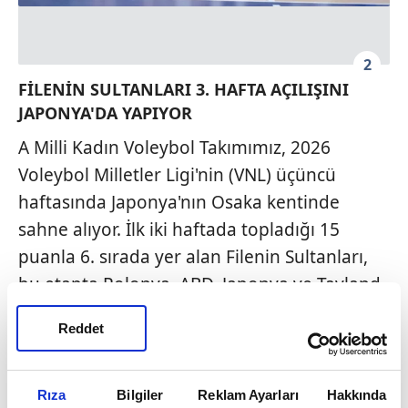
2
FİLENİN SULTANLARI 3. HAFTA AÇILIŞINI
JAPONYA'DA YAPIYOR
A Milli Kadın Voleybol Takımımız, 2026
Voleybol Milletler Ligi'nin (VNL) üçüncü
haftasında Japonya'nın Osaka kentinde
sahne alıyor. İlk iki haftada topladığı 15
puanla 6. sırada yer alan Filenin Sultanları,
bu etapta Polonya, ABD, Japonya ve Tayland
ile karşılaşacak. İlk düdüğün çalacağı zorlu
Reddet
seride millilerimiz, taraftar desteğini de
arkasına alarak turnuvadaki iddiasını üst
seviyeye taşımayı hedefliyor.
Rıza
Bilgiler
Reklam Ayarları
Hakkında