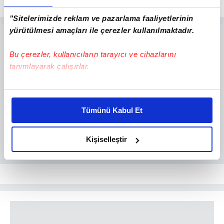
"Sitelerimizde reklam ve pazarlama faaliyetlerinin
yürütülmesi amaçları ile çerezler kullanılmaktadır.
Bu çerezler, kullanıcıların tarayıcı ve cihazlarını
tanımlayarak çalışırlar.
Bu çerezlere izin vermeniz halinde sizlere özel
kişiselleştirilmiş reklamlar sunabilir, sayfalarımızda sizlere
Tümünü Kabul Et
daha iyi reklam deneyimi yaşatabiliriz. Bunu yaparken
amacımızın size daha iyi bir reklam deneyimi sunmak
olduğunu ve sizlere en iyi içerikleri sunabilmek adına
Kişiselleştir
elimizden gelen çabayı gösterdiğimizi ve bu noktada,
reklamların maliyetlerimizi karşılamak noktasında tek gelir
kalemimiz olduğunu sizlere hatırlatmak isteriz.
Her halükârda, kullanıcılar, bu çerezlere izin vermedikleri
takdirde, kullanıcılara hedefli reklamlar
gösterilmeyecektir."