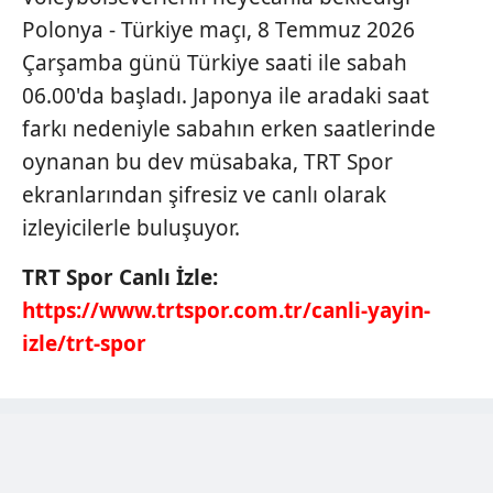
ilgili mevzuata uygun olarak kullanılan çerezlerle ilgili bilgi
Polonya - Türkiye maçı, 8 Temmuz 2026
almak için lütfen
tıklayınız
.
Çarşamba günü Türkiye saati ile sabah
06.00'da başladı. Japonya ile aradaki saat
farkı nedeniyle sabahın erken saatlerinde
oynanan bu dev müsabaka, TRT Spor
ekranlarından şifresiz ve canlı olarak
izleyicilerle buluşuyor.
TRT Spor Canlı İzle:
https://www.trtspor.com.tr/canli-yayin-
izle/trt-spor