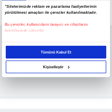
olarak belirlendi.
"Sitelerimizde reklam ve pazarlama faaliyetlerinin
yürütülmesi amaçları ile çerezler kullanılmaktadır.
Bu çerezler, kullanıcıların tarayıcı ve cihazlarını
tanımlayarak çalışırlar.
Bu çerezlere izin vermeniz halinde sizlere özel
kişiselleştirilmiş reklamlar sunabilir, sayfalarımızda sizlere
Tümünü Kabul Et
daha iyi reklam deneyimi yaşatabiliriz. Bunu yaparken
amacımızın size daha iyi bir reklam deneyimi sunmak
olduğunu ve sizlere en iyi içerikleri sunabilmek adına
Kişiselleştir
elimizden gelen çabayı gösterdiğimizi ve bu noktada,
reklamların maliyetlerimizi karşılamak noktasında tek gelir
kalemimiz olduğunu sizlere hatırlatmak isteriz.
Her halükârda, kullanıcılar, bu çerezlere izin vermedikleri
takdirde, kullanıcılara hedefli reklamlar
gösterilmeyecektir."