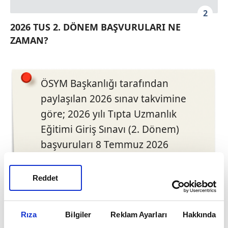
2
2026 TUS 2. DÖNEM BAŞVURULARI NE
ZAMAN?
ÖSYM Başkanlığı tarafından
paylaşılan 2026 sınav takvimine
göre; 2026 yılı Tıpta Uzmanlık
Eğitimi Giriş Sınavı (2. Dönem)
başvuruları 8 Temmuz 2026
tarihinde saat 10.30 itibarıyla
alınmaya başlanacak. Adayların
Reddet
sistem üzerinden müracaat
yapabileceği son gün ise 16
Rıza
Bilgiler
Reklam Ayarları
Hakkında
Temmuz 2026 gecesi saat 23.59