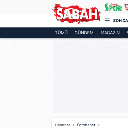
SON DA
TÜMÜ
GÜNDEM
MAGAZİN
Türkiye'nin en iyi haber sitesi
Haberler
Fotohaber