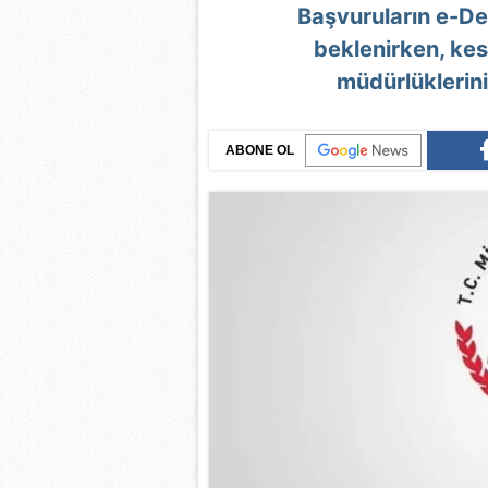
Başvuruların e-De
beklenirken, kesin
müdürlüklerini
ABONE OL