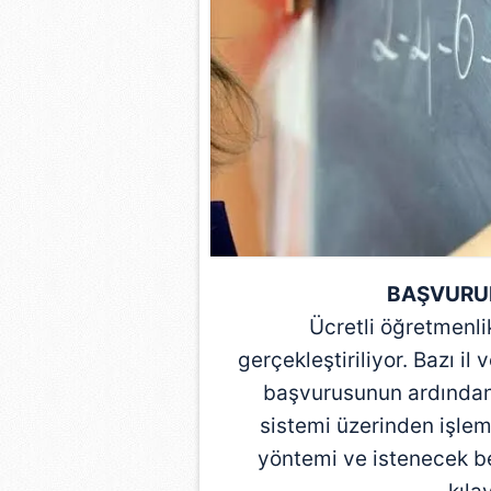
mevzuata uygun olarak kullanılan
BAŞVURUL
Ücretli öğretmenli
gerçekleştiriliyor. Bazı il
başvurusunun ardından
sistemi üzerinden işlem
yöntemi ve istenecek be