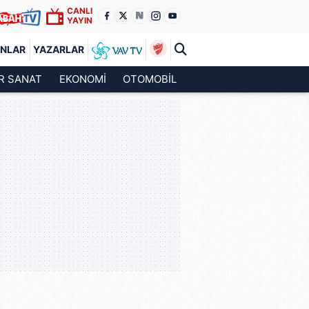
CANLI
YAYIN
ANLAR
YAZARLAR
R SANAT
EKONOMİ
OTOMOBİL