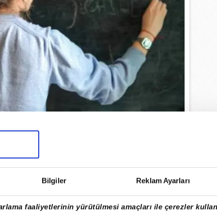
ENLİK BAŞVURULARI NE ZAMAN
BAŞLAYACAK?
Bilgiler
Reklam Ayarları
kanlığı tarafından yürütülen ücretli
dirmelerinde tek bir ülke genelinde
rlama faaliyetlerinin yürütülmesi amaçları ile çerezler kullan
lunmuyor. Başvuru tarihleri, öğretmen