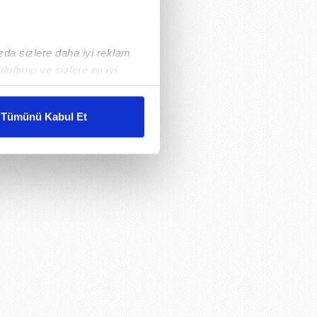
ızda sizlere daha iyi reklam
duğunu ve sizlere en iyi
liyetlerimizi karşılamak
Tümünü Kabul Et
ar gösterilmeyecektir."
çerezler kullanılmaktadır. Bu
u hizmetlerinin sunulması
i ve sizlere yönelik
nılacaktır.
kin detaylı bilgi için Ayarlar
ak ve sitemizde ilgili