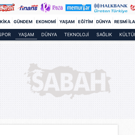
KIKA
GÜNDEM
EKONOMI
YAŞAM
EĞITIM
DÜNYA
RESMI İL
SPOR
YAŞAM
DÜNYA
TEKNOLOJİ
SAĞLIK
KÜLTÜ