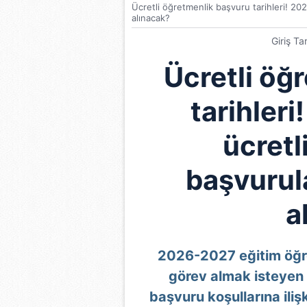
Ücretli öğretmenlik başvuru tarihleri! 202
alınacak?
Giriş Ta
Ücretli öğ
tarihleri
ücretl
başvurula
a
2026-2027 eğitim öğre
görev almak isteyen 
başvuru koşullarına iliş