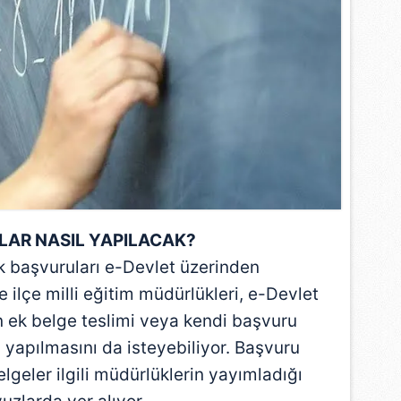
 çerezlerle ilgili bilgi almak için lütfen
tıklayınız
.
AR NASIL YAPILACAK?
k başvuruları e-Devlet üzerinden
 ve ilçe milli eğitim müdürlükleri, e-Devlet
 ek belge teslimi veya kendi başvuru
 yapılmasını da isteyebiliyor. Başvuru
lgeler ilgili müdürlüklerin yayımladığı