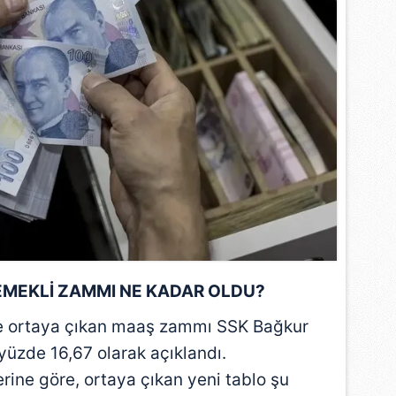
 çerezlerle ilgili bilgi almak için lütfen
tıklayınız
.
MEKLİ ZAMMI NE KADAR OLDU?
 ortaya çıkan maaş zammı SSK Bağkur
 yüzde 16,67 olarak açıklandı.
erine göre, ortaya çıkan yeni tablo şu