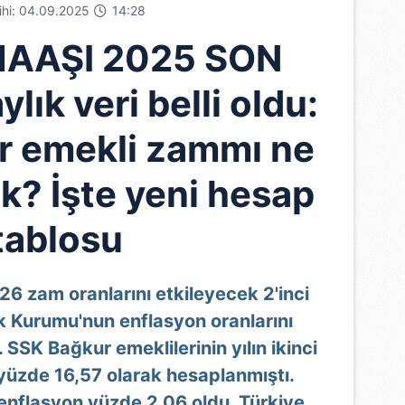
rihi: 04.09.2025
14:28
MAAŞI 2025 SON
lık veri belli oldu:
r emekli zammı ne
k? İşte yeni hesap
tablosu
6 zam oranlarını etkileyecek 2'inci
tik Kurumu'nun enflasyon oranlarını
. SSK Bağkur emeklilerinin yılın ikinci
 yüzde 16,57 olarak hesaplanmıştı.
enflasyon yüzde 2,06 oldu. Türkiye