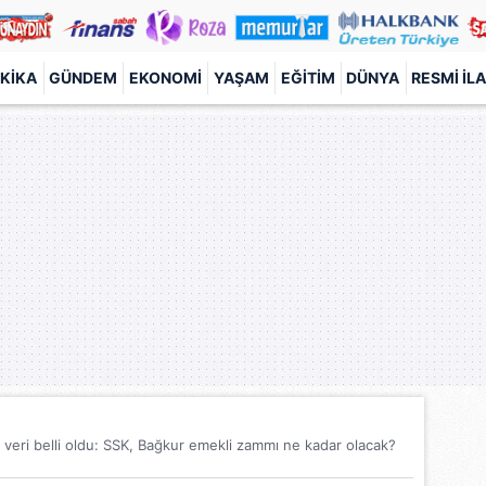
KIKA
GÜNDEM
EKONOMI
YAŞAM
EĞITIM
DÜNYA
RESMI İL
eri belli oldu: SSK, Bağkur emekli zammı ne kadar olacak?