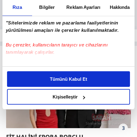
Rıza
Bilgiler
Reklam Ayarları
Hakkında
"Sitelerimizde reklam ve pazarlama faaliyetlerinin
yürütülmesi amaçları ile çerezler kullanılmaktadır.
Bu çerezler, kullanıcıların tarayıcı ve cihazlarını
tanımlayarak çalışırlar.
Bu çerezlere izin vermeniz halinde sizlere özel
kişiselleştirilmiş reklamlar sunabilir, sayfalarımızda sizlere
Tümünü Kabul Et
daha iyi reklam deneyimi yaşatabiliriz. Bunu yaparken
amacımızın size daha iyi bir reklam deneyimi sunmak
olduğunu ve sizlere en iyi içerikleri sunabilmek adına
Kişiselleştir
elimizden gelen çabayı gösterdiğimizi ve bu noktada,
reklamların maliyetlerimizi karşılamak noktasında tek gelir
kalemimiz olduğunu sizlere hatırlatmak isteriz.
3
Her halükârda, kullanıcılar, bu çerezlere izin vermedikleri
FİT HALİNİ SPORA BORÇLU