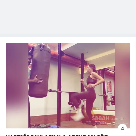
hazırlanmış Aydınlatma Metnimizi okumak ve sitemizde
ilgili mevzuata uygun olarak kullanılan çerezlerle ilgili bilgi
almak için lütfen
tıklayınız
.
4