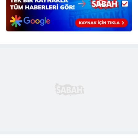
reklam/pazarlama faaliyetlerinin yapılması, amaçlarıyla
sınırlı olarak açık rızanız dahilinde kullanılacaktır.
Çerezlere ilişkin tercihlerinizi aşağıda yer alan panel
vasıtasıyla belirleyebilirsiniz. Çerezlere ilişkin detaylı bilgi
için Ayarlar butonuna tıklayabilir,
Çerez Bilgilendirme
Metnimizi
ziyaret edebilirsiniz.
6698 sayılı Kişisel Verilerin Korunması Kanunu uyarınca
hazırlanmış Aydınlatma Metnimizi okumak ve sitemizde
ilgili mevzuata uygun olarak kullanılan çerezlerle ilgili bilgi
almak için lütfen
tıklayınız
.