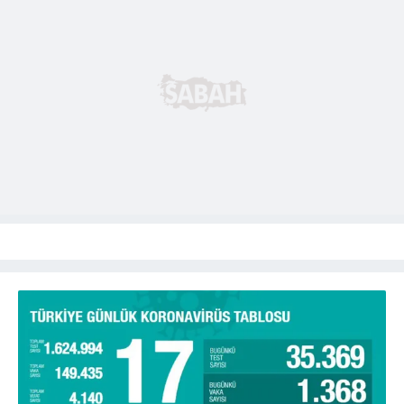
kılınması ve kişiselleştirilmesi ve sizlere yönelik
reklam/pazarlama faaliyetlerinin yapılması, amaçlarıyla
sınırlı olarak açık rızanız dahilinde kullanılacaktır.
Çerezlere ilişkin tercihlerinizi aşağıda yer alan panel
vasıtasıyla belirleyebilirsiniz. Çerezlere ilişkin detaylı bilgi
için Ayarlar butonuna tıklayabilir,
Çerez Bilgilendirme
Metnimizi
ziyaret edebilirsiniz.
6698 sayılı Kişisel Verilerin Korunması Kanunu uyarınca
hazırlanmış Aydınlatma Metnimizi okumak ve sitemizde
ilgili mevzuata uygun olarak kullanılan çerezlerle ilgili bilgi
almak için lütfen
tıklayınız
.