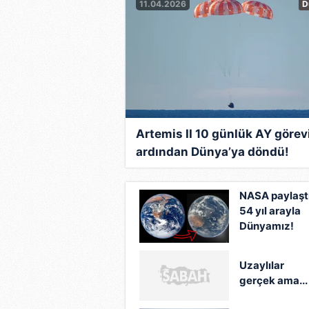
11.04.2026
D
Artemis II 10 günlük AY görev
ardından Dünya’ya döndü!
NASA paylaştı
54 yıl arayla
Dünyamız!
'Evimiz harika
görünüyor'
Uzaylılar
gerçek ama...