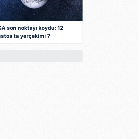
A son noktayı koydu: 12
stos’ta yerçekimi 7
iyeliğine yok mu olacak?