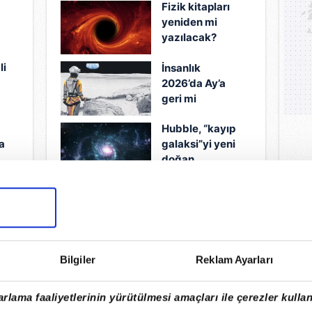
Fizik kitapları
olduğuna
yeniden mi
inanamayacaksınız
yazılacak?
Kara deliğin
li
İnsanlık
etrafında
2026’da Ay’a
görülen şey
geri mi
bilim
dönecek?
insanlarını şoke
ı
Hubble, “kayıp
etti!
a
galaksi”yi yeni
doğan
yıldızlarla
a
ışıldarken
görüntüledi
23.12.2025
18.1
Bilgiler
Reklam Ayarları
rlama faaliyetlerinin yürütülmesi amaçları ile çerezler kullan