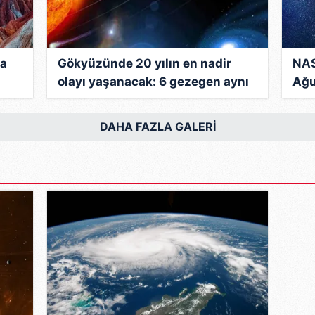
na
Gökyüzünde 20 yılın en nadir
NAS
olayı yaşanacak: 6 gezegen aynı
Ağu
karede! NASA tarih verdi!
san
DAHA FAZLA GALERİ