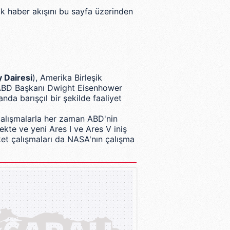
ak haber akışını bu sayfa üzerinden
y Dairesi
),
Amerika Birleşik
BD Başkanı
Dwight Eisenhower
nda barışçıl bir şekilde faaliyet
alışmalarla her zaman ABD'nin
ekte ve yeni
Ares I
ve
Ares V
iniş
oket çalışmaları da NASA'nın çalışma