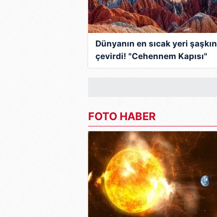
Dünyanın en sıcak yeri şaşkı
çevirdi! "Cehennem Kapısı"
olarak adlandırılıyor İşte şok
gerçekler!
FOTO HABER