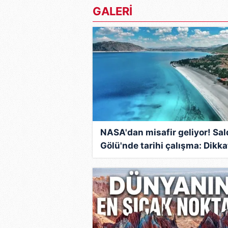
mevzuata uygun olarak kullanılan
GALERİ
NASA'dan misafir geliyor! Sal
Gölü'nde tarihi çalışma: Dikka
çeken 'Mars' detayı