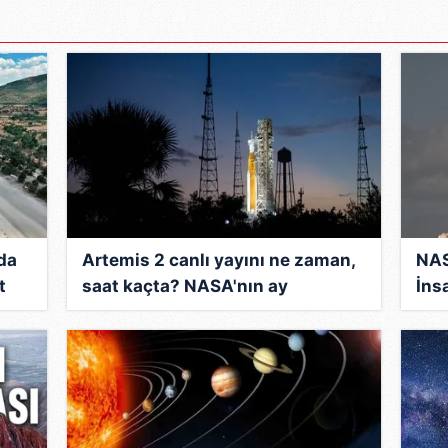
 çerezlerle ilgili bilgi almak için lütfen
tıklayınız
.
da
Artemis 2 canlı yayını ne zaman,
NAS
t
saat kaçta? NASA'nın ay
İns
yolculuğu başlıyor!
aşa