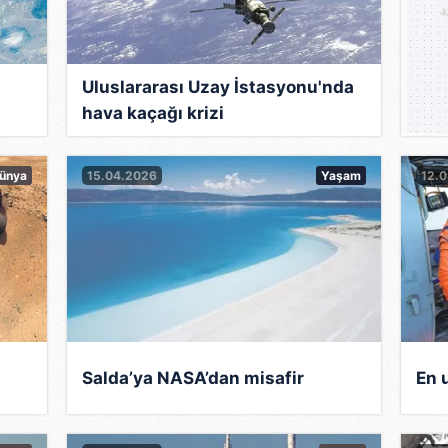
Uluslararası Uzay İstasyonu'nda
hava kaçağı krizi
ünya
15.04.2026
Yaşam
12.
Salda’ya NASA’dan misafir
En 