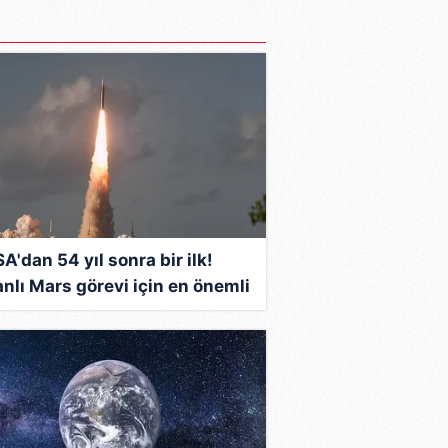
A'dan 54 yıl sonra bir ilk!
anlı Mars görevi için en önemli
ma: Resmen başladı...