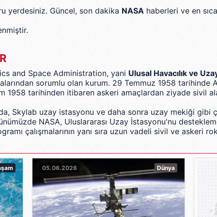
oğru yerdesiniz. Güncel, son dakika
NASA
haberleri ve en sıc
nmiştir.
0
ER
ics and Space Administration
, yani
Ulusal Havacılık ve Uza
malarından sorumlu olan kurum.
29 Temmuz
1958
tarihinde
A
im
1958
tarihinden itibaren askeri amaçlardan ziyade sivil ala
nda,
Skylab
uzay istasyonu ve daha sonra uzay mekiği gibi ç
. Günümüzde NASA,
Uluslararası Uzay İstasyonu'nu
desteklem
ogramı çalışmalarının yanı sıra uzun vadeli sivil ve askeri r
aşam
05.06.2026
Dünya