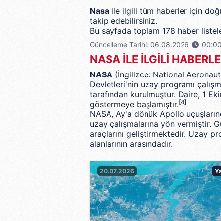
Nasa
ile ilgili tüm haberler için d
takip edebilirsiniz.
Bu sayfada toplam 178 haber listele
Güncelleme Tarihi: 06.08.2026
00:0
NASA İLE İLGİLİ HABERL
NASA
(
İngilizce
:
National Aeronaut
Devletleri
'nin uzay programı çalış
tarafından kurulmuştur. Daire,
1 Ek
[4]
göstermeye başlamıştır.
NASA, Ay'a dönük Apollo uçuşları
uzay çalışmalarına yön vermiştir
araçlarını geliştirmektedir. Uzay pr
alanlarının arasındadır.
20.07.2026
Y