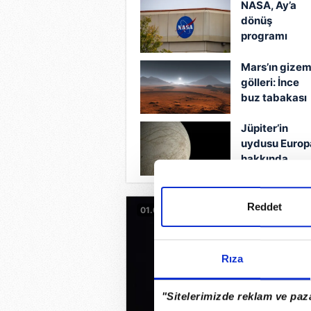
NASA, Ay’a
dönüş
programı
“Artemis’in
fırlatılışını
Mars’ın gizem
erteledi”
gölleri: İnce
buz tabakası
sayesinde
onlarca yıl sıv
Jüpiter’in
kalmış olabilir
uydusu Europ
hakkında
korkutan
gerçek ortay
çıktı
Reddet
01.01.2026
Rıza
"Sitelerimizde reklam ve paza