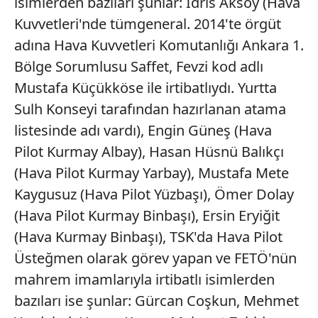
isimlerden bazıları şunlar: İdris
Aksoy (Hava
reklam/pazarlama faaliyetlerinin yapılması, amaçlarıyla
Kuvvetleri'nde tümgeneral.
2014'te örgüt
sınırlı olarak açık rızanız dahilinde kullanılacaktır.
adına Hava Kuvvetleri
Komutanlığı Ankara 1.
Çerezlere ilişkin tercihlerinizi aşağıda yer alan panel
Bölge Sorumlusu
Saffet, Fevzi kod adlı
vasıtasıyla belirleyebilirsiniz. Çerezlere ilişkin detaylı bilgi
Mustafa Küçükköse
ile irtibatlıydı. Yurtta
için Ayarlar butonuna tıklayabilir,
Çerez Bilgilendirme
Sulh Konseyi
tarafından hazırlanan atama
Metnimizi
ziyaret edebilirsiniz.
listesinde
adı vardı), Engin Güneş (Hava
6698 sayılı Kişisel Verilerin Korunması Kanunu uyarınca
Pilot
Kurmay Albay), Hasan Hüsnü Balıkçı
hazırlanmış Aydınlatma Metnimizi okumak ve sitemizde
(Hava Pilot Kurmay Yarbay), Mustafa
Mete
ilgili mevzuata uygun olarak kullanılan çerezlerle ilgili bilgi
Kaygusuz (Hava Pilot Yüzbaşı),
Ömer Dolay
almak için lütfen
tıklayınız
.
(Hava Pilot Kurmay Binbaşı),
Ersin Eryiğit
(Hava Kurmay Binbaşı),
TSK'da Hava Pilot
Üsteğmen olarak
görev yapan ve FETÖ'nün
mahrem
imamlarıyla irtibatlı isimlerden
bazıları ise şunlar: Gürcan Coşkun,
Mehmet