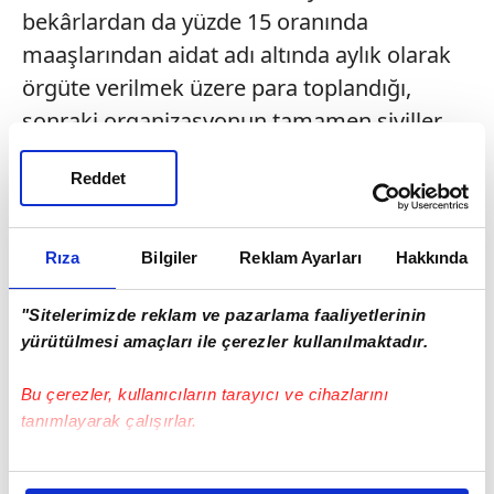
bekârlardan da yüzde 15 oranında
maaşlarından aidat adı altında aylık olarak
örgüte verilmek üzere para toplandığı,
sonraki organizasyonun tamamen siviller
üzerinden sürdüğü, bekârların misafirhane
Reddet
ücreti adı altında kira verdikleri de
iddianamede yer aldı.
Rıza
Bilgiler
Reklam Ayarları
Hakkında
"Sitelerimizde reklam ve pazarlama faaliyetlerinin
yürütülmesi amaçları ile çerezler kullanılmaktadır.
Bu çerezler, kullanıcıların tarayıcı ve cihazlarını
tanımlayarak çalışırlar.
Bu çerezlere izin vermeniz halinde sizlere özel