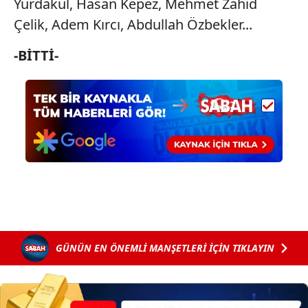
Yurdakul, Hasan Kepez,
Mehmet Zahid
Çelik, Adem Kırcı,
Abdullah Özbekler...
-BİTTİ-
GÜNÜN EN ÖNEMLİ MANŞETLERİ İÇİN TIKLAYIN